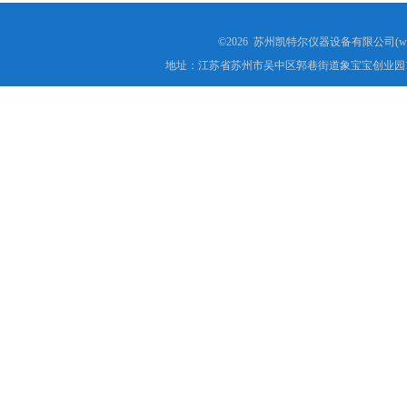
高低温试验箱
©2026 苏州凯特尔仪器设备有限公司(www.
地址：江苏省苏州市吴中区郭巷街道象宝宝创业园1
低温脆性温度测定仪
低温卷绕试验箱
电热恒温水箱
氙灯老化试验箱
电子拉力试验机价格
绝缘材料电压击穿试验仪
电热恒温油浴锅
测量投影仪厂家