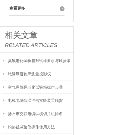
查看更多
相关文章
RELATED ARTICLES
臭氧老化试验箱对试样要求与试验条
绝缘厚度轮廓测量投影仪
件有哪些？
空气弹氧弹老化试验箱操作步骤
电线电缆低温冲击实验装置现货
扬州市交联电缆纵横切片机排名
灼热丝试验仪操作使用方法