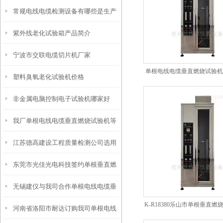
常规电线电缆检测设备有哪些是生产
紫外线老化试验箱产品简介
许可证需要的？
宁波市交联电缆切片机厂家
单根电线电缆垂直燃烧试验机
塑料臭氧老化试验机价格
非金属电脑控制电子试验机哪家好
我厂单根电线电缆垂直燃烧试验机等
江苏德高建设工程质量检测公司选用
检测设备签约西藏鼎荣工程质量检测
东莞市光佳光电科技签约单根垂直燃
我厂单根垂直燃烧试验
无锡建仪与我司合作单根电线电缆垂
烧试验机（含测温装置）
K-R18380乐山市单根垂直
河南省洛阳市耐达订购我司单根电线
直燃烧试验机