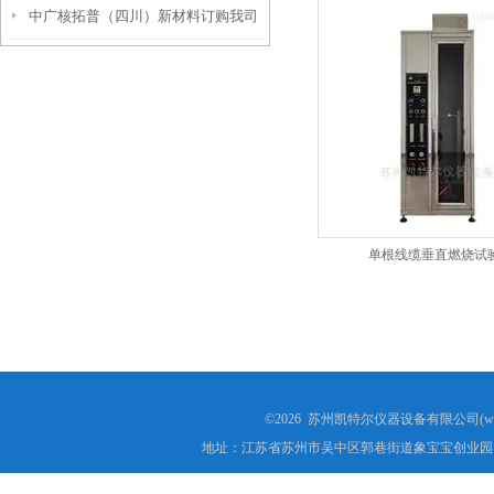
中广核拓普（四川）新材料订购我司
电缆垂直燃烧试验机等
单根电线电缆垂直燃烧试验机
单根线缆垂直燃烧试
©2026 苏州凯特尔仪器设备有限公司(www.
地址：江苏省苏州市吴中区郭巷街道象宝宝创业园1