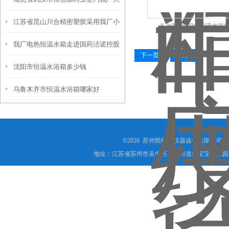
府江东科技有限公司
江苏省昆山川合精密塑胶采用我厂小
型电热恒温水箱
K-WHS沈阳市恒温水浴
我厂电热恒温水箱走进国药洁诺控股
型电热恒温水箱
下一页
末页
沈阳市恒温水浴箱多少钱
公司
乌鲁木齐市恒温水浴箱哪家好
©2026 苏州凯特尔仪器设备有限公司(www.
地址：江苏省苏州市吴中区郭巷街道象宝宝创业园1