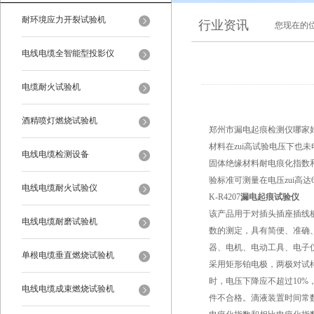
耐环境应力开裂试验机
行业资讯
您现在的
电线电缆全智能型投影仪
电缆耐火试验机
酒精喷灯燃烧试验机
郑州市漏电起痕检测仪哪家
材料在zui高试验电压下也未
电线电缆检测设备
固体绝缘材料耐电痕化指数和相
验标准可测量在电压zui高
电线电缆耐火试验仪
K-R4207
漏电起痕试验仪
该产品用于对插头插座插线
电线电缆耐磨试验机
数的测定，具有简便、准确
器、电机、电动工具、电子
单根电缆垂直燃烧试验机
采用矩形铂电极，两极对试样的作用
时，电压下降应不超过10%
电线电缆成束燃烧试验机
件不合格。滴液装置时间常数可调