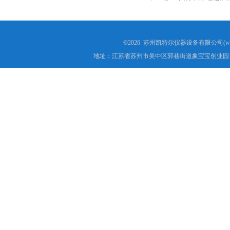
电子万能试验机厂家
热稳定测定仪
©2026 苏州凯特尔仪器设备有限公司(www.
地址：江苏省苏州市吴中区郭巷街道象宝宝创业园1
电线电缆低温拉伸试验箱
电线电缆低温冲击试验箱
电线电缆低温冷弯试验机
矿用电缆负载燃烧试验机
塑料垂直水平燃烧试验仪
电气强度试验机（用于橡胶塑料电线电缆）
ul1581 VW-1燃烧实验室