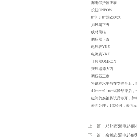
漏电保护器正泰
按钮ONPOW
高低温试验箱
时间计时器欧姆龙
排风扇正野
低温脆性温度测定仪
线材熊猫
调压器正泰
低温卷绕试验箱
电压表YKE
电流表YKE
电热恒温水箱
计数器OMRON
变压器德力西
氙灯老化试验箱
调压器正泰
将试样水平放在支撑台上，
电子拉力试验机价格
4.0mm±0.1mm试验
磁阀的腐蚀将试品移开，并
绝缘材料电压击穿试验仪
表面处理：1试验时，表面
电热恒温油浴锅
上一篇：
郑州市漏电起痕
测量投影仪厂家
下一篇：
余姚市漏电起痕