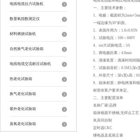
电痕化指数和相比电痕化指数的
电线电缆拉力试验机
一、主要技术参数：
1、电极：截面积为2mm×5
数显氧指数测定仪
一端边缘为30°斜面。
2、表面作用力：1.0±0.05N
材料燃烧试验机
3、试验电压：100～600V
4、zui大试验电流：3A
自然换气老化试验箱
5、两电极距离：4.0mm
6、滴液装置：滴液时间间
电线电缆交流耐压试验机
7、试验箱容积：0.5M3,深x宽x
8、外形尺寸：深x宽x高：61x1
热老化试验箱
9、箱体材质：静电烤漆和
材质依客户要求来定。
换气老化试验箱
二、主要配置清单
名称厂家/品牌
紫外老化试验箱
箱体镜面不锈钢,无焊点工艺
夹具同自制
臭氧老化试验箱
定时器CKC
继电器及底座正泰
恒温恒湿试验箱