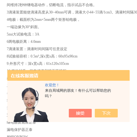
间维持2秒钟继电器动作，切断电流，指示试品不合格。
3滴液装置能使滴液高度从30~40mm可调，滴液大小44~55滴/1cm3。滴液时间隔30
4电极：截面积为2mm×5mm两个矩形铂电极，
一端边缘为30°斜面。
5zui大试验电流：3A
6两电极距离：4.0mm
7滴液装置：滴液时间间隔可任意设定
8试验箱容积：0.5m³,深x宽x高：60x95x90cm
9.外形尺寸：深x宽x高：61x120x105cm
10.箱体材质：静电烤漆和镜面不锈钢。
材质依客户要求来定。
欢迎您！
二、主要配置清单
来自局域网的朋友！有什么可以帮助您的
名称厂家/品牌
吗？
箱体镜面不锈钢,无焊点工艺
夹具同自制
定时器CKC
继电器及底座正泰
漏电保护器正泰