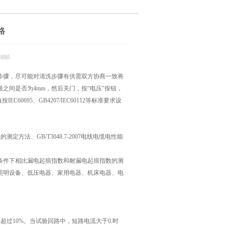
格
880
步骤，尽可能对清洗步骤有供需双方协商一致将
之间是否为4mm，然后关门，按“电压"按钮，
695、GB4207/IEC60112等标准要求设
定方法、GB/T3048.7-2007电线电缆电性能
条件下相比漏电起痕指数和耐漏电起痕指数的测
照明设备、低压电器、家用电器、机床电器、电
下降不超过10%。当试验回路中，短路电流大于0.时