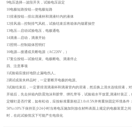
9电压选择—波段开关，试验电压设定
10电极短路按钮—使电极短路
11排液按钮—排出滴液杯和滴液针内的液体
12排风扇—控制排气风机，试验结束后将箱体内烟雾抽空
13电压—启动试验电压，电极通电
14滴液—启动，滴液开始
15照明—控制箱体照明灯
16电源—接通或关断电源（AC220V，）
17复位按钮—试验结束。电极断电、滴液停止
四、注意事项
1试验箱应接好地防止漏电伤人。
2调试或装夹样品时，一定要断开电极的电源。
3试验结束后，一定要排清滴液杯和滴液管内的溶液，然后换上清水连续排液，
开箱后，先去掉箱内防震泡沫和胶带、绑扎带等，试验箱水平放置,滴液针装正
定螺钉是否拧紧，如有松动，应按标准重新校正1.0±0.5N并将重块固定环境条件
50%±10%下保持至少24小时当将电压施加到放在材料表面上规定的电极装置
时，在此试验情况下可能产生电痕化