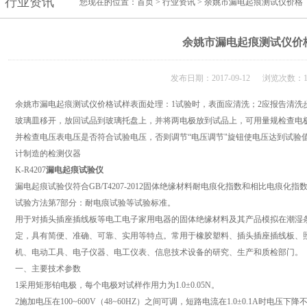
行业资讯
您现在的位置：
首页
>
行业资讯
> 余姚市漏电起痕测试仪价格
余姚市漏电起痕测试仪价
发布日期：2017-09-12 浏览次数：1
余姚市漏电起痕测试仪价格试样表面处理：1试验时，表面应清洗；2应报告清洗
玻璃皿移开，放回试品到玻璃托盘上，并将两电极放到试品上，可用量规检查电极
并检查电压表电压是否符合试验电压，否则调节“电压调节"旋钮使电压达到试验值按IEC60
计制造的检测仪器
K-R4207
漏电起痕试验仪
漏电起痕试验仪符合GB/T4207-2012固体绝缘材料耐电痕化指数和相比电痕化指数的测
试验方法第7部分：耐电痕试验等试验标准。
用于对插头插座插线板等电工电子家用电器的固体绝缘材料及其产品模拟在潮湿
定，具有简便、准确、可靠、实用等特点。常用于橡胶塑料、插头插座插线板、
机、电动工具、电子仪器、电工仪表、信息技术设备的研究、生产和质检部门。
一、主要技术参数
1采用矩形铂电极，每个电极对试样作用力为1.0±0.05N。
2施加电压在100~600V（48~60HZ）之间可调，短路电流在1.0±0.1A时电压