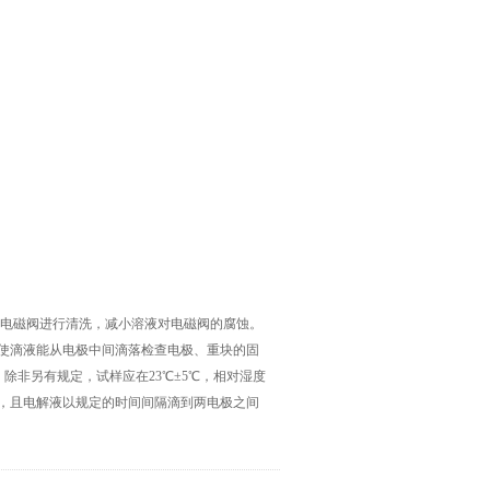
对电磁阀进行清洗，减小溶液对电磁阀的腐蚀。
，使滴液能从电极中间滴落检查电极、重块的固
：除非另有规定，试样应在23℃±5℃，相对湿度
之间，且电解液以规定的时间间隔滴到两电极之间