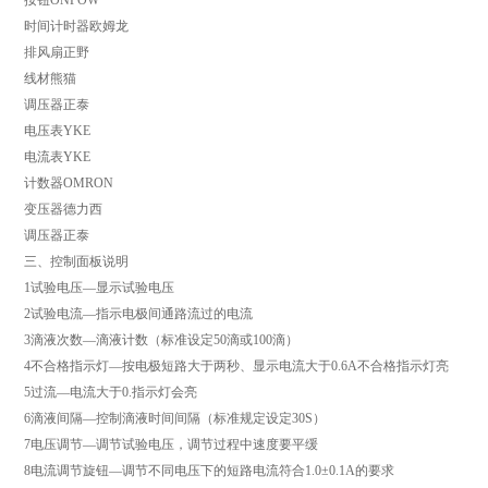
按钮ONPOW
时间计时器欧姆龙
排风扇正野
线材熊猫
调压器正泰
电压表YKE
电流表YKE
计数器OMRON
变压器德力西
调压器正泰
三、控制面板说明
1试验电压—显示试验电压
2试验电流—指示电极间通路流过的电流
3滴液次数—滴液计数（标准设定50滴或100滴）
4不合格指示灯—按电极短路大于两秒、显示电流大于0.6A不合格指示灯亮
5过流—电流大于0.指示灯会亮
6滴液间隔—控制滴液时间间隔（标准规定设定30S）
7电压调节—调节试验电压，调节过程中速度要平缓
8电流调节旋钮—调节不同电压下的短路电流符合1.0±0.1A的要求