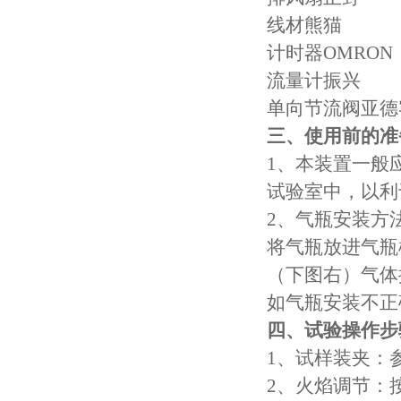
线材熊猫
热稳定测定仪
计时器OMRON
流量计振兴
电线电缆低温拉伸试验箱
单向节流阀亚德
电线电缆低温冲击试验箱
三、使用前的准
1、本装置一般
电线电缆低温冷弯试验机
试验室中，以利
矿用电缆负载燃烧试验机
2、气瓶安装方法
将气瓶放进气瓶
塑料垂直水平燃烧试验仪
（下图右）气体
电气强度试验机（用于橡胶塑料电线电缆）
如气瓶安装不正
四、试验操作步
ul1581 VW-1燃烧实验室
1、试样装夹：
成束电线电缆燃烧试验仪
2、火焰调节：