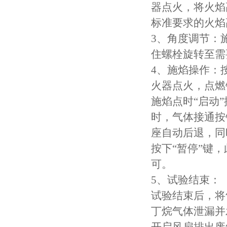
器点火，将火焰
针焰试验仪
标准要求的火焰高
3、角度调节：
灼热丝试验仪
住螺栓旋转至需
漏电起痕试验仪
4、施焰操作：
火器点火，点燃
数显氧指数测试仪
施焰点时“启动
电线电缆曲挠试验机
时，气体接通按
座自动后退，同
安规电阻电压测试仪
按下“暂停”键
塑料橡胶检测设备
可。
5、试验结束：
交联电缆切片机
试验结束后，将
盐雾腐蚀试验箱
丁烷气体泄漏并