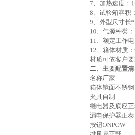
7、加热速度：100
高低温试验箱
8、试验箱容积：≥0
低温脆性温度测定仪
9、外型尺寸长*宽*
10、气源种类
低温卷绕试验箱
11、额定工作电压
电热恒温水箱
12、箱体材质
材质可依客户要
氙灯老化试验箱
二、主要配置清
电子拉力试验机价格
名称厂家
箱体镜面不锈钢
绝缘材料电压击穿试验仪
夹具自制
电热恒温油浴锅
继电器及底座正
漏电保护器正泰
测量投影仪厂家
按钮ONPOW
排风扇正野
电子万能试验机厂家