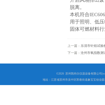
开启风扇排出废
印度IS10810试验机
脱离。
本机符合IEC606
电线电缆剥离力试验机
用于照明、低压
电动窗帘轨道弯弧机
固体可燃材料行
电线电缆锡焊性试验机
上一篇：
乐清市针焰试验
矿用电缆弯曲试验机
下一篇：
沧州市氧指数测
塑料橡胶气动切片机
©2026 苏州凯特尔仪器设备有限公司(www.
地址：江苏省苏州市吴中区郭巷街道象宝宝创业园1