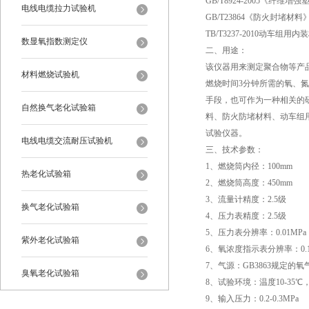
GB/T8924-2005《纤
电线电缆拉力试验机
GB/T23864《防火封堵材料
TB/T3237-2010动车组
数显氧指数测定仪
二、用途：
该仪器用来测定聚合物等产
材料燃烧试验机
燃烧时间3分钟所需的氧、氮
手段，也可作为一种相关的
自然换气老化试验箱
料、防火防堵材料、动车组
试验仪器。
电线电缆交流耐压试验机
三、技术参数：
1、燃烧筒内径：100mm
热老化试验箱
2、燃烧筒高度：450mm
3、流量计精度：2.5级
换气老化试验箱
4、压力表精度：2.5级
5、压力表分辨率：0.01MPa
紫外老化试验箱
6、氧浓度指示表分辨率：0.
7、气源：GB3863规定的氧
臭氧老化试验箱
8、试验环境：温度10-35℃，
9、输入压力：0.2-0.3MPa
恒温恒湿试验箱