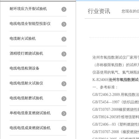
耐环境应力开裂试验机
行业资讯
您现在的
电线电缆全智能型投影仪
电缆耐火试验机
酒精喷灯燃烧试验机
沧州市氧指数测试仪厂家用于
（亦称极限氧指数）的试样
电线电缆检测设备
仪器使用的氧气、氮气钢瓶的
K-R2406S
沧州市氧指数测试
电线电缆耐火试验仪
一、参考标准：
GB/T2406.2-2009.
电线电缆耐磨试验机
GB/T5454—1997《纺
GB/T10707-2008橡胶燃
单根电缆垂直燃烧试验机
GB/T8924-2005纤维
GB/T2406—93《塑料燃
电线电缆成束燃烧试验机
GB/T10707-2008《橡