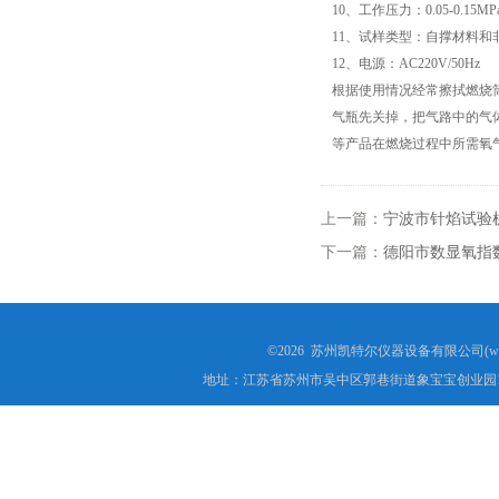
10、工作压力：0.05-0.15MP
11、试样类型：自撑材料和
高低温试验箱
12、电源：AC220V/50Hz
根据使用情况经常擦拭燃烧
低温脆性温度测定仪
气瓶先关掉，把气路中的气
等产品在燃烧过程中所需氧
低温卷绕试验箱
电热恒温水箱
上一篇：
宁波市针焰试验
下一篇：
德阳市数显氧指
氙灯老化试验箱
电子拉力试验机价格
©2026 苏州凯特尔仪器设备有限公司(www.
绝缘材料电压击穿试验仪
地址：江苏省苏州市吴中区郭巷街道象宝宝创业园1
电热恒温油浴锅
测量投影仪厂家