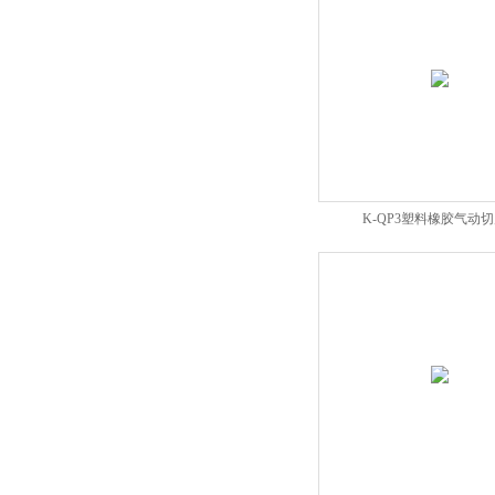
高低温试验箱
低温脆性温度测定仪
低温卷绕试验箱
电热恒温水箱
K-QP3塑料橡胶气动
氙灯老化试验箱
电子拉力试验机价格
绝缘材料电压击穿试验仪
电热恒温油浴锅
测量投影仪厂家
电子万能试验机厂家