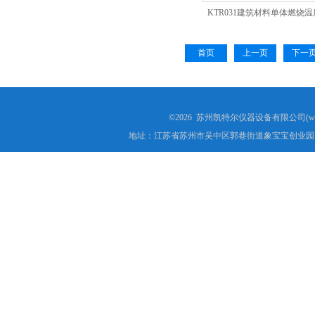
KTR031建筑材料单体燃烧
热稳定测定仪
首页
上一页
下一
电线电缆低温拉伸试验箱
电线电缆低温冲击试验箱
©2026 苏州凯特尔仪器设备有限公司(www.
电线电缆低温冷弯试验机
地址：江苏省苏州市吴中区郭巷街道象宝宝创业园1
矿用电缆负载燃烧试验机
塑料垂直水平燃烧试验仪
电气强度试验机（用于橡胶塑料电线电缆）
ul1581 VW-1燃烧实验室
成束电线电缆燃烧试验仪