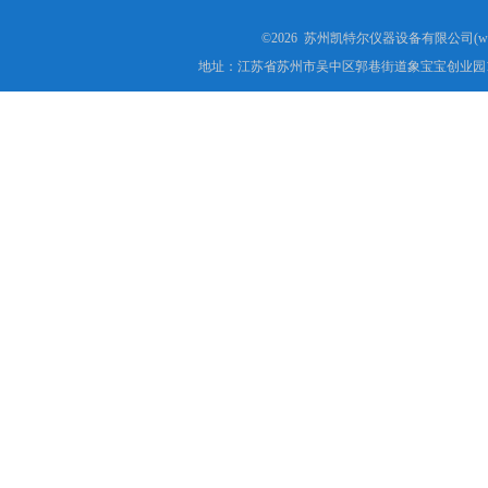
印度IS10810试验机
©2026 苏州凯特尔仪器设备有限公司(www.
电线电缆剥离力试验机
地址：江苏省苏州市吴中区郭巷街道象宝宝创业园1
电动窗帘轨道弯弧机
电线电缆锡焊性试验机
矿用电缆弯曲试验机
塑料橡胶气动切片机