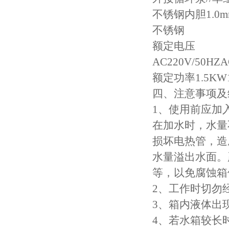
不锈钢内胆1.0m
热稳定测定仪
不锈钢
额定电压
电线电缆低温拉伸试验箱
AC220V/50HZA
电线电缆低温冲击试验箱
额定功率1.5KW1
四、注意事项及
电线电缆低温冷弯试验机
1、使用前应加
矿用电缆负载燃烧试验机
在加水时，水量
损坏电热管，造
塑料垂直水平燃烧试验仪
水量溢出水面。
电气强度试验机（用于橡胶塑料电线电缆）
等，以免腐蚀箱
2、工作时切勿
ul1581 VW-1燃烧实验室
3、箱内液体出
成束电线电缆燃烧试验仪
4、若水箱较长