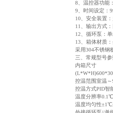
8、温控器功能
高低温试验箱
9、时间设定：9
低温脆性温度测定仪
10、安全装置
11、输出方式
低温卷绕试验箱
12、循环泵：
电热恒温水箱
13、箱体材质
采用304不锈
氙灯老化试验箱
三、常规型号参
电子拉力试验机价格
内箱尺寸
(L*W*H)600*30
绝缘材料电压击穿试验仪
控温范围室温～9
电热恒温油浴锅
控温方式PID智
温度分辨率0.1
测量投影仪厂家
温度均匀性±1℃±1
外接循环泵//单
电子万能试验机厂家