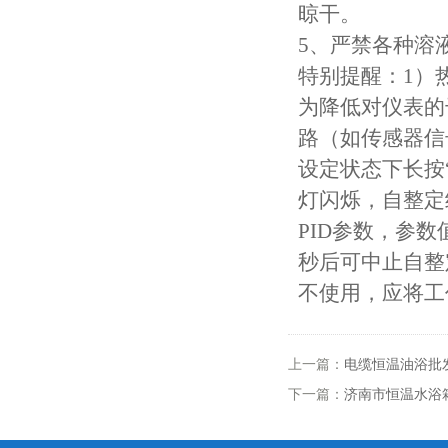
晾干。
针焰试验仪
5、严禁各种溶
特别提醒：1）
灼热丝试验仪
为降低对仪表的
漏电起痕试验仪
路（如传感器信
设定状态下长按“
数显氧指数测试仪
灯闪烁，自整定
电线电缆曲挠试验机
PID参数，参
秒后可中止自整
安规电阻电压测试仪
不使用，应将工
塑料橡胶检测设备
交联电缆切片机
上一篇：
电缆恒温油浴批
下一篇：
济南市恒温水浴
盐雾腐蚀试验箱