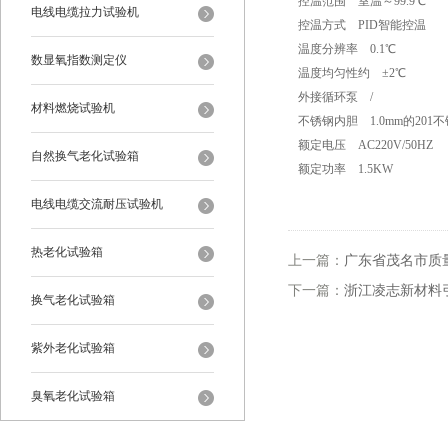
控温范围 室温～99.9℃
电线电缆拉力试验机
控温方式 PID智能控温
温度分辨率 0.1℃
数显氧指数测定仪
温度均匀性约 ±2℃
外接循环泵 /
材料燃烧试验机
不锈钢内胆 1.0mm的201
额定电压 AC220V/50HZ
自然换气老化试验箱
额定功率 1.5KW
电线电缆交流耐压试验机
热老化试验箱
上一篇：
广东省茂名市质
下一篇：
浙江凌志新材料
换气老化试验箱
紫外老化试验箱
臭氧老化试验箱
恒温恒湿试验箱