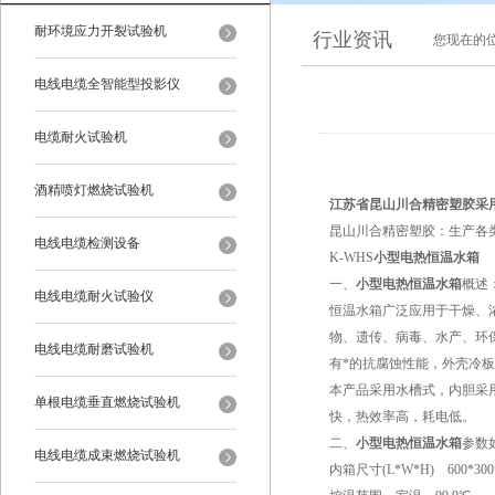
耐环境应力开裂试验机
行业资讯
您现在的
电线电缆全智能型投影仪
电缆耐火试验机
酒精喷灯燃烧试验机
江苏省昆山川合精密塑胶采
昆山川合精密塑胶：生产各
电线电缆检测设备
K-WHS
小型电热恒温水箱
一、
小型电热恒温水箱
概述
电线电缆耐火试验仪
恒温水箱广泛应用于干燥、
物、遗传、病毒、水产、环
电线电缆耐磨试验机
有*的抗腐蚀性能，外壳冷
本产品采用水槽式，内胆采
单根电缆垂直燃烧试验机
快，热效率高，耗电低。
二、
小型电热恒温水箱
参数
电线电缆成束燃烧试验机
内箱尺寸(L*W*H) 600*300