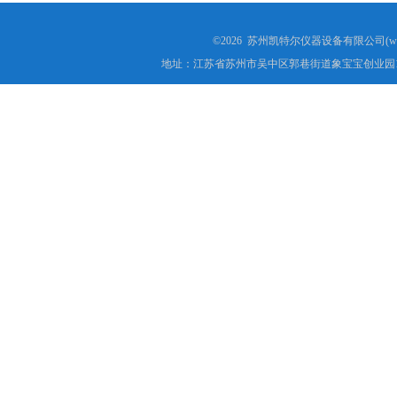
高低温试验箱
©2026 苏州凯特尔仪器设备有限公司(www.
地址：江苏省苏州市吴中区郭巷街道象宝宝创业园1
低温脆性温度测定仪
低温卷绕试验箱
电热恒温水箱
氙灯老化试验箱
电子拉力试验机价格
绝缘材料电压击穿试验仪
电热恒温油浴锅
测量投影仪厂家