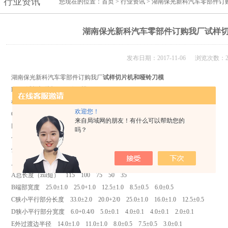
行业资讯
您现在的位置：
首页
>
行业资讯
> 湖南保光新科汽车零部件订
湖南保光新科汽车零部件订购我厂试样
发布日期：2017-11-06 浏览次数：2
湖南保光新科汽车零部件订购我厂
试样切片机和哑铃刀模
K-QP试样切片机及哑铃刀模
、抗撕裂裁刀
根据客户需要配置GB/T529-2008,GB/T528-2009，
欢迎您！
GB/T2951.11-2008标准的刀模，切取橡胶标准试片
来自局域网的朋友！有什么可以帮助您的
以供老化、热延伸、拉伸，撕裂强度测试。
吗？
切片机冲切行程65mm。
常规刀模型号如下:
尺寸 I型 1A型 2型 3型 4型
A总长度（zui短） 115 100 75 50 35
B端部宽度 25.0±1.0 25.0+1.0 12.5±1.0 8.5±0.5 6.0±0.5
C狭小平行部分长度 33.0±2.0 20.0+2/0 25.0±1.0 16.0±1.0 12.5±0.5
D狭小平行部分宽度 6.0+0.4/0 5.0±0.1 4.0±0.1 4.0±0.1 2.0±0.1
E外过渡边半径 14.0±1.0 11.0±1.0 8.0±0.5 7.5±0.5 3.0±0.1