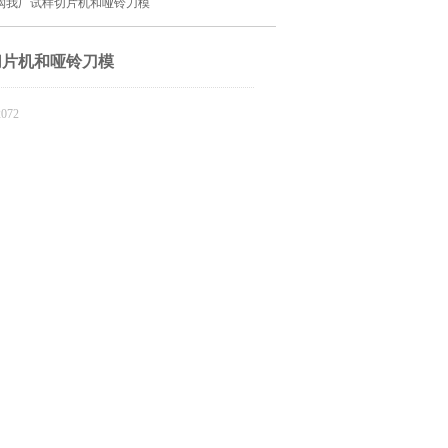
购我厂试样切片机和哑铃刀模
切片机和哑铃刀模
072