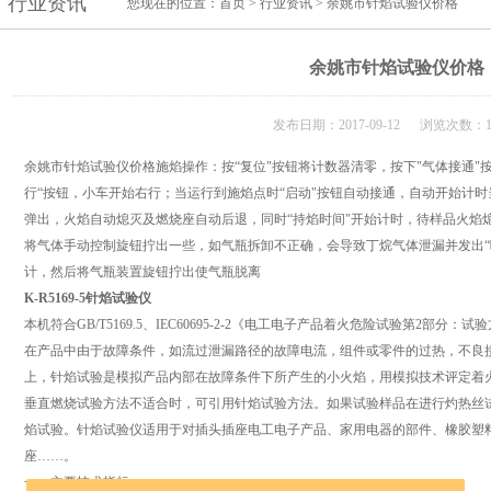
行业资讯
您现在的位置：
首页
>
行业资讯
> 余姚市针焰试验仪价格
余姚市针焰试验仪价格
发布日期：2017-09-12 浏览次数：1
余姚市针焰试验仪价格施焰操作：按“复位"按钮将计数器清零，按下"气体接通"按
行“按钮，小车开始右行；当运行到施焰点时“启动"按钮自动接通，自动开始计
弹出，火焰自动熄灭及燃烧座自动后退，同时“持焰时间"开始计时，待样品火焰
将气体手动控制旋钮拧出一些，如气瓶拆卸不正确，会导致丁烷气体泄漏并发出“
计，然后将气瓶装置旋钮拧出使气瓶脱离
K-R5169-5针焰试验仪
本机符合GB/T5169.5、IEC60695-2-2《电工电子产品着火危险试验第2部分
在产品中由于故障条件，如流过泄漏路径的故障电流，组件或零件的过热，不良
上，针焰试验是模拟产品内部在故障条件下所产生的小火焰，用模拟技术评定着
垂直燃烧试验方法不适合时，可引用针焰试验方法。如果试验样品在进行灼热丝
焰试验。针焰试验仪适用于对插头插座电工电子产品、家用电器的部件、橡胶塑
座……。
一、主要技术指标