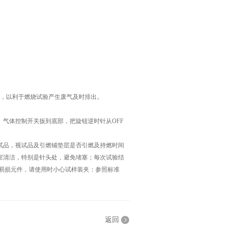
中，以利于燃烧试验产生废气及时排出。
气体控制开关扳到底部，把旋钮逆时针从OFF
试品，视试品及引燃铺垫层是否引燃及持燃时间
室清洁，特别是针头处，避免堵塞；每次试验结
是易损元件，请使用时小心试样装夹：参照标准
返回