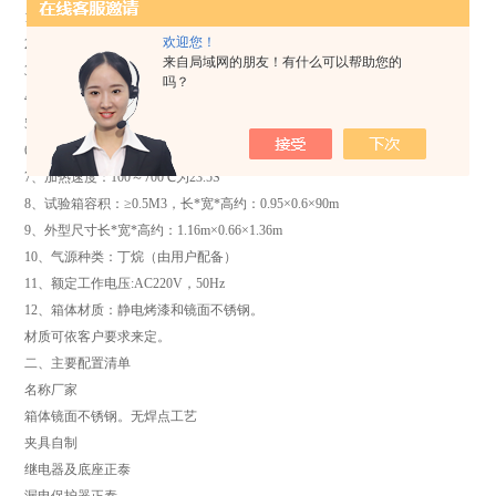
1、燃烧器：高度≥35mm，内径Ф0.5±0.1，外径≤Ф0.9mm
欢迎您！
2、燃起火焰标准：火焰高度12±1mm可调
来自局域网的朋友！有什么可以帮助您的
3、火焰施加时间：0～9999H/M/S可调
吗？
4、持续时间：0～9999H/M/S，自动记录，随意暂停
5、施焰角度：0～45°可调
6、流量计：气量流量大小可调
7、加热速度：100～700℃为23.5S
8、试验箱容积：≥0.5M3，长*宽*高约：0.95×0.6×90m
9、外型尺寸长*宽*高约：1.16m×0.66×1.36m
10、气源种类：丁烷（由用户配备）
11、额定工作电压:AC220V，50Hz
12、箱体材质：静电烤漆和镜面不锈钢。
材质可依客户要求来定。
二、主要配置清单
名称厂家
箱体镜面不锈钢。无焊点工艺
夹具自制
继电器及底座正泰