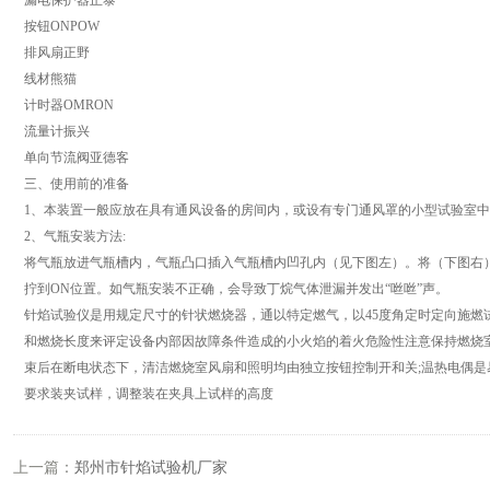
漏电保护器正泰
按钮ONPOW
排风扇正野
线材熊猫
计时器OMRON
流量计振兴
单向节流阀亚德客
三、使用前的准备
1、本装置一般应放在具有通风设备的房间内，或设有专门通风罩的小型试验室
2、气瓶安装方法:
将气瓶放进气瓶槽内，气瓶凸口插入气瓶槽内凹孔内（见下图左）。将（下图右）
拧到ON位置。如气瓶安装不正确，会导致丁烷气体泄漏并发出“咝咝”声。
针焰试验仪是用规定尺寸的针状燃烧器，通以特定燃气，以45度角定时定向施燃
和燃烧长度来评定设备内部因故障条件造成的小火焰的着火危险性注意保持燃烧
束后在断电状态下，清洁燃烧室风扇和照明均由独立按钮控制开和关;温热电偶
要求装夹试样，调整装在夹具上试样的高度
上一篇：
郑州市针焰试验机厂家