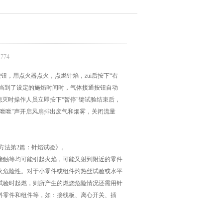
774
钮，用点火器点火，点燃针焰，zui后按下“右
时当到了设定的施焰时间时，气体接通按钮自动
熄灭时操作人员立即按下“暂停"键试验结束后，
咝咝"声开启风扇排出废气和烟雾，关闭流量
：试验方法第2篇：针焰试验》。
接触等均可能引起火焰，可能又射到附近的零件
火危险性。对于小零件或组件灼热丝试验或水平
试验时起燃，则所产生的燃烧危险情况还需用针
料零件和组件等，如：接线板、离心开关、插