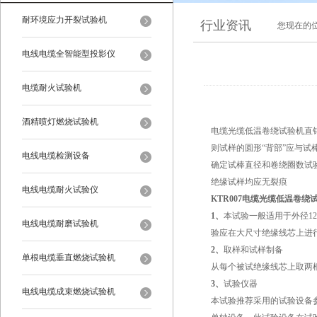
耐环境应力开裂试验机
行业资讯
您现在的
电线电缆全智能型投影仪
电缆耐火试验机
酒精喷灯燃烧试验机
电缆光缆低温卷绕试验机直
则试样的圆形“背部”应与
电线电缆检测设备
确定试棒直径和卷绕圈数试
绝缘试样均应无裂痕
电线电缆耐火试验仪
KTR007电缆光缆低温卷绕
1、
本试验一般适用于外径1
电线电缆耐磨试验机
验应在大尺寸绝缘线芯上进行。否则
2、
取样和试样制备
单根电缆垂直燃烧试验机
从每个被试绝缘线芯上取两
3、
试验仪器
电线电缆成束燃烧试验机
本试验推荐采用的试验设备