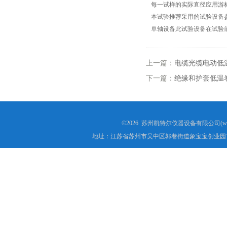
每一试样的实际直径应用游
本试验推荐采用的试验设备
高低温试验箱
单轴设备此试验设备在试验
低温脆性温度测定仪
上一篇：
电缆光缆电动低
低温卷绕试验箱
下一篇：
绝缘和护套低温
电热恒温水箱
氙灯老化试验箱
©2026 苏州凯特尔仪器设备有限公司(www.
地址：江苏省苏州市吴中区郭巷街道象宝宝创业园1
电子拉力试验机价格
绝缘材料电压击穿试验仪
电热恒温油浴锅
测量投影仪厂家