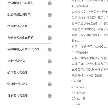
单轴设备。此试验设备在试
电线电缆拉力试验机
4、
试验步骤
试样应按图1所示固定在设
数显氧指数测定仪
装好试样的设备应在规定温度
如果试验设备已预冷，只要
材料燃烧试验机
则将每个试样固定在试验设备
规定的冷却时间结束后，旋
自然换气老化试验箱
接触。
然后，将试样保持在试棒上
电线电缆交流耐压试验机
5、
试验条件
试验温度按有关电缆产品标
热老化试验箱
试棒的直径应为试样直径的4
试棒应以约每5s转一圈的
换气老化试验箱
试样外径，mm旋转圈数
d≤2.510
紫外老化试验箱
2.5<d≤4.56
4.5<d≤6.54
臭氧老化试验箱
6.5<d≤8.53
8.5<d2
恒温恒湿试验箱