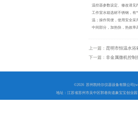
温控器参数设定、修改请见PC
电子万能试验机厂家
工作室水箱选材不锈钢，有
温；操作简便，使用安全采
热稳定测定仪
中间部分，加热快，热效率
电线电缆低温拉伸试验箱
上一篇：
昆明市恒温水浴
电线电缆低温冲击试验箱
下一篇：
非金属微机控制
电线电缆低温冷弯试验机
矿用电缆负载燃烧试验机
©2026 苏州凯特尔仪器设备有限公司(www.
地址：江苏省苏州市吴中区郭巷街道象宝宝创业园1
塑料垂直水平燃烧试验仪
电气强度试验机（用于橡胶塑料电线电缆）
ul1581 VW-1燃烧实验室