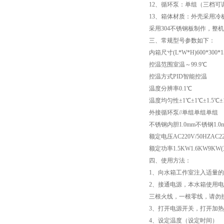
12、循环泵：单组（三档可
13、箱体材质：外壳采用冷
高低温试验箱
采用304不锈钢板制作，整
三、常规型号参数如下：
低温脆性温度测定仪
内箱尺寸(L*W*H)600*300*1506
控温范围室温～99.9℃
低温卷绕试验箱
控温方式PID智能控温
温度分辨率0.1℃
电热恒温水箱
温度均匀性±1℃±1℃±1.5℃±1
外接循环泵//单组单组单组
氙灯老化试验箱
不锈钢内胆1.0mm不锈钢1.0
额定电压AC220V/50HZAC220
电子拉力试验机价格
额定功率1.5KW1.6KW9KW
四、使用方法：
绝缘材料电压击穿试验仪
1、向水箱工作室注入适量
2、接通电源，本水箱使用电源为
电热恒温油浴锅
三根火线，一根零线，请勿
3、打开电源开关，打开加
测量投影仪厂家
4、设定温度（设定时间）