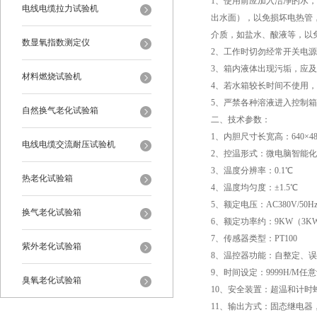
1、使用前应加入洁净的水，
电线电缆拉力试验机
出水面），以免损坏电热管
介质，如盐水、酸液等，以
数显氧指数测定仪
2、工作时切勿经常开关电
3、箱内液体出现污垢，应
材料燃烧试验机
4、若水箱较长时间不使用
5、严禁各种溶液进入控制
自然换气老化试验箱
二、技术参数：
1、内胆尺寸长宽高：640×480
电线电缆交流耐压试验机
2、控温形式：微电脑智能化控
3、温度分辨率：0.1℃
热老化试验箱
4、温度均匀度：±1.5℃
5、额定电压：AC380V/50
换气老化试验箱
6、额定功率约：9KW（3K
7、传感器类型：PT100
紫外老化试验箱
8、温控器功能：自整定、
9、时间设定：9999H/M任
臭氧老化试验箱
10、安全装置：超温和计时
11、输出方式：固态继电器
恒温恒湿试验箱