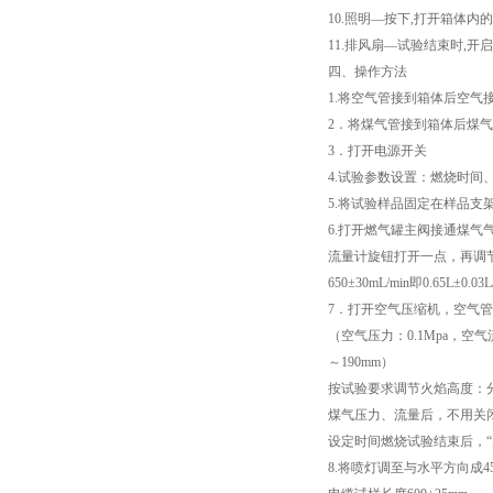
10.照明—按下,打开箱体内
电子万能试验机厂家
11.排风扇—试验结束时,开
四、操作方法
热稳定测定仪
1.将空气管接到箱体后空气
2．将煤气管接到箱体后煤
电线电缆低温拉伸试验箱
3．打开电源开关
4.试验参数设置：燃烧时间
电线电缆低温冲击试验箱
5.将试验样品固定在样品支
6.打开燃气罐主阀接通煤气
电线电缆低温冷弯试验机
流量计旋钮打开一点，再调节
650±30mL/min即0.65L±
矿用电缆负载燃烧试验机
7．打开空气压缩机，空气
（空气压力：0.1Mpa，空气
塑料垂直水平燃烧试验仪
～190mm）
按试验要求调节火焰高度：
电气强度试验机（用于橡胶塑料电线电缆）
煤气压力、流量后，不用关
设定时间燃烧试验结束后，
ul1581 VW-1燃烧实验室
8.将喷灯调至与水平方向成