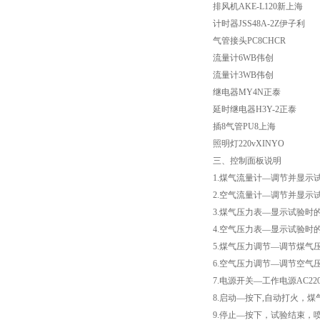
排风机AKE-L120新上海
计时器JSS48A-2Z伊子利
高低温试验箱
气管接头PC8CHCR
流量计6WB伟创
低温脆性温度测定仪
流量计3WB伟创
继电器MY4N正泰
低温卷绕试验箱
延时继电器H3Y-2正泰
插8气管PU8上海
电热恒温水箱
照明灯220vXINYO
三、控制面板说明
氙灯老化试验箱
1.煤气流量计—调节并显示试验时
2.空气流量计—调节并显示试验时
电子拉力试验机价格
3.煤气压力表—显示试验时
4.空气压力表—显示试验时的空
绝缘材料电压击穿试验仪
5.煤气压力调节—调节煤气
6.空气压力调节—调节空气
电热恒温油浴锅
7.电源开关—工作电源AC220
8.启动—按下,自动打火，
测量投影仪厂家
9.停止—按下，试验结束，