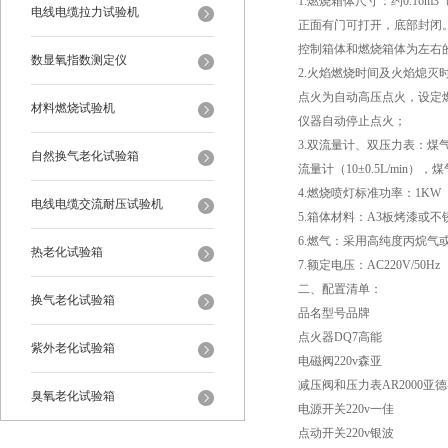
1.燃烧箱体尺寸：约0.16m3（高
电线电缆拉力试验机
正面有门可打开，底部封闭
控制箱体和燃烧箱体为左右
数显氧指数测定仪
2.火焰燃烧时间及火焰熄灭时间
点火为自动高压点火，设定
材料燃烧试验机
仪器自动停止点火；
3.双流量计、双压力表：煤气流
自然换气老化试验箱
流量计（10±0.5L/min
4.燃烧喷灯标准功率：1KW
电线电缆交流耐压试验机
5.箱体材料：A3板烤漆或不
6.燃气：采用高纯度丙烷气
热老化试验箱
7.额定电压：AC220V/50Hz
二、配置清单：
换气老化试验箱
品名型号品牌
点火器DQ7高能
紫外老化试验箱
电磁阀220v森亚
减压阀和压力表AR2000亚
臭氧老化试验箱
电源开关220v一佳
点动开关220v银波
恒温恒湿试验箱