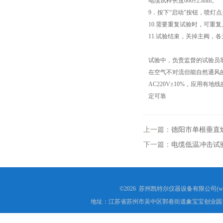
电缆试样长度600±25mm。
成束电线电缆燃烧试验仪
9．按下“启动"按钮，喷灯
10.需要重复试验时，可重
针焰试验仪
11.试验结束，关掉主阀，
灼热丝试验仪
试验中，负责监督的试验员
在空气不对流但能自然通风
漏电起痕试验仪
AC220V±10%，应用
定可靠
数显氧指数测试仪
电线电缆曲挠试验机
上一篇：
德阳市单根垂直
下一篇：
电缆低温冲击试
安规电阻电压测试仪
塑料橡胶检测设备
©2026 苏州凯特尔仪器设备有限公司(www.
交联电缆切片机
地址：江苏省苏州市吴中区郭巷街道象宝宝创业园1
盐雾腐蚀试验箱