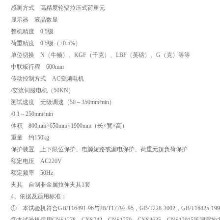
感测方式 高精度轮辐拉压式荷重元
显示器 液晶数显
整机精度 0.5级
荷重精度 0.5级（±0.5℅）
单位切换 N（牛顿）、KGF（千克）、LBF（英磅）、G（克）等等
中联板行程 600mm
传动控制方式 AC变频电机
/交流伺服电机（50KN）
测试速度 无级调速（50～350mm∕min）
/0.1～250mm∕min
体积 800mm×650mm×1900mm（长×宽×高）
重量 约150kg
保护装置 上下限位保护、电源短路或漏电保护、荷重元超负荷保护
额定电压 AC220V
额定频率 50Hz
夹具 自制非金属拉伸夹具1套
4、依据及适用标准：
① 本试验机符合GB/T16491-96与JB/T17797-95，GB/T228-2002，GB/T16825