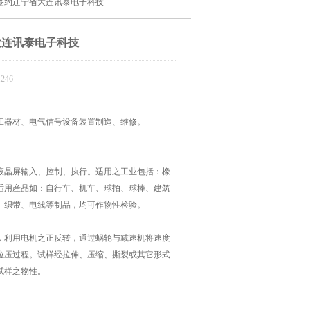
签约辽宁省大连讯泰电子科技
大连讯泰电子科技
246
工器材、电气信号设备装置制造、维修。
液晶屏输入、控制、执行。适用之工业包括：橡
适用産品如：自行车、机车、球拍、球棒、建筑
、织带、电线等制品，均可作物性检验。
，利用电机之正反转，通过蜗轮与减速机将速度
拉压过程。试样经拉伸、压缩、撕裂或其它形式
试样之物性。