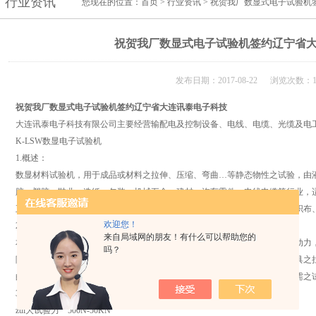
行业资讯
您现在的位置：
首页
>
行业资讯
> 祝贺我厂数显式电子试验机
祝贺我厂数显式电子试验机签约辽宁省
发布日期：2017-08-22 浏览次数：1
祝贺我厂数显式电子试验机签约辽宁省大连讯泰电子科技
大连讯泰电子科技有限公司主要经营输配电及控制设备、电线、电缆、光缆及电
K-LSW数显电子试验机
1.概述：
数显材料试验机，用于成品或材料之拉伸、压缩、弯曲…等静态物性之试验，由
胶、塑胶、鞋业、造纸、包装、机械五金、建材、汽车零件、电线电缆等行业，
五金等材料、零件、链条、齿轮、钢材、陶瓷、复合材料、塑胶、绵纱、不织布
欢迎您！
2.原理：
来自局域网的朋友！有什么可以帮助您的
本试验机机主要由电气和机械两部分组成；机械部分以电气部分之电机为原动力
吗？
降到试验所需之速度，再经丝杆传动，带动中联板上下移动配合夹具实现夹具之
的破坏后可直接读出拉力、压力值、撕裂力值或其它形式的力值，以求得所需之
3.规格：
zui大试验力 500N-50KN