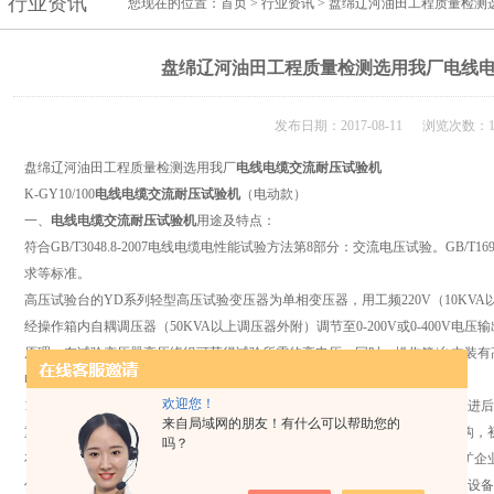
行业资讯
您现在的位置：
首页
>
行业资讯
> 盘绵辽河油田工程质量检测
盘绵辽河油田工程质量检测选用我厂电线
发布日期：2017-08-11 浏览次数：1
盘绵辽河油田工程质量检测选用我厂
电线电缆交流耐压试验机
K-GY10/100
电线电缆交流耐压试验机
（电动款）
一、
电线电缆交流耐压试验机
用途及特点：
符合GB/T3048.8-2007电线电缆电性能试验方法第8部分：交流电压试验。GB/T16
求等标准。
高压试验台的YD系列轻型高压试验变压器为单相变压器，用工频220V（10KVA以上
经操作箱内自耦调压器（50KVA以上调压器外附）调节至0-200V或0-400V
原理，在试验变压器高压绕组可获得试验所需的高电压。同时，操作箱/台内装
电路。可以方便地读取试验电压值，并能可靠地保护备。
欢迎您！
1、变压器：根据机电部《试验变压器》标准在原同类产品基础上经过大量改进
来自局域网的朋友！有什么可以帮助您的
重量轻、结构紧凑、功能齐全、通用性强和使用方便，采用单框芯式铁芯结构，
吗？
布置减少了漏磁通，因而增大了绕组间的耦合等特点。适用于电力系统、工矿企
件、绝缘材料进行工频或直流高压下的绝缘强度试验。是高压试验中*的重要设