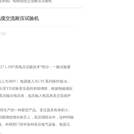
选用我厂电线电缆交流耐压试验机
电缆交流耐压试验机
729
927.1-1997高电压试验技术*部分：一般试验要
为380V）电源接入∕XC∕TC系列操作箱/台，
电压输出至YD试验变压器的初组绕组，根据电磁感应
有高压输出电压表，低压输入电流表及过流保护
后而生产的一种新型产品。变压器具有体积小、
初级绕组绕在铁芯上，高压绕组在外，这种同轴
业、科研部门等对各种高压电气设备、电器元
备。