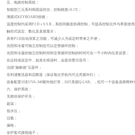
五、电路控制系统：
智能型三元系列韩国温控仪，控制精度±0.1℃；
薄膜式KEYBOARD按键；
温度控制均采用P.I.D＋S.S.R，系统同频道协调控制，可提高控制元件与界面使
触控式设定、数位及直接显示；
具有P.I.D自动演算之功能，可减少人为设定时带来之不便；
光照和冷凝可独立控制也可以交替循环控制；
光照和冷凝的独立控制时间和交替循环控制的时间可在一千小时内任意设置；
在运转或设定中，如发生错误时，会提供警示迅号；
法国“施耐德”元器件；
非利浦整流器和启辉器（保证每次开机均可点亮紫外灯）；
设备配置10支UVA-340紫外线灯管，10只美国Q-LAB。，也可一个设备选择两
六、保护系统：
无熔丝保护开关；
超温；
低水位；
过载；
漏电；
全护套式接线端子；