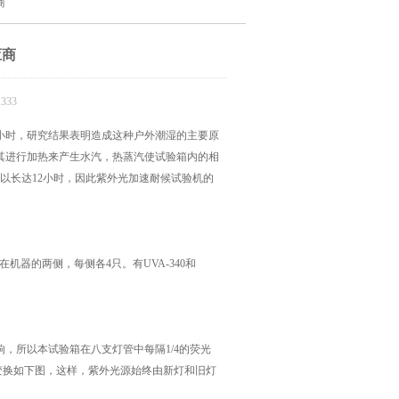
商
应商
333
小时，研究结果表明造成这种户外潮湿的主要原
其进行加热来产生水汽，热蒸汽使试验箱内的相
以长达12小时，因此紫外光加速耐候试验机的
机器的两侧，每侧各4只。有UVA-340和
，所以本试验箱在八支灯管中每隔1/4的荧光
置变换如下图，这样，紫外光源始终由新灯和旧灯