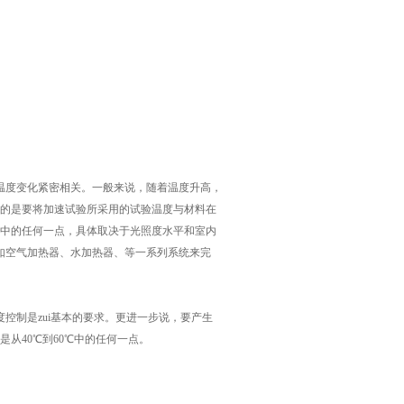
温度变化紧密相关。一般来说，随着温度升高，
要的是要将加速试验所采用的试验温度与材料在
0℃中的任何一点，具体取决于光照度水平和室内
如空气加热器、水加热器、等一系列系统来完
控制是zui基本的要求。更进一步说，要产生
从40℃到60℃中的任何一点。