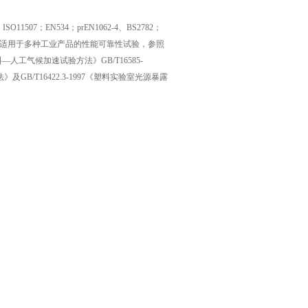
O11507；EN534；prEN1062-4、BS2782；
试验机适用于多种工业产品的性能可靠性试验，参照
—人工气候加速试验方法》GB/T16585-
B/T16422.3-1997《塑料实验室光源暴露