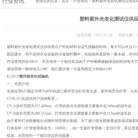
行业资讯
您现在的位置：
首页
>
行业资讯
> 塑料紫外光老化测试仪供应
塑料紫外光老化测试仪供
发布日期：2017-07-28 浏览次数：1
塑料紫外光老化测试仪供应商在户外的材料与湿气接触的时间，每天可以长达12
因是露水，而不是雨水在设备的冷凝循环圈中，在箱体的底部有一蓄水箱，并对
对湿度维持在100％，并且保持一个相对高温由于户外曝晒接触潮湿的时间每天可
潮湿周期一般持续几小时，我们建议每一冷凝周期至少持续4小时
K-ZN-P
紫外线老化试验机
一、光源介绍：
光源采用8只额定功率为40W的进口紫外荧光灯作发光源。紫外线荧光灯管，分布在
UVB-313光源供用户选择配置；
UV-A波长范围为315-400nm，灯管的发光光谱能量主要集中在340nm的波长处；
UV-B波长范围为280-315nm，灯管的发光光谱能量主要集中在313nm的波长处；
由于紫外灯光能量输出会随时间而逐步衰减，为了减小因光能量衰减造成试验影响
灯寿命时（灯管使用寿命为：1600H），由一支新灯管替换一支旧灯管，其位
组成，从而得到一个输出恒定的光能量；