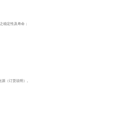
用之稳定性及寿命；
种光源（订货说明）。