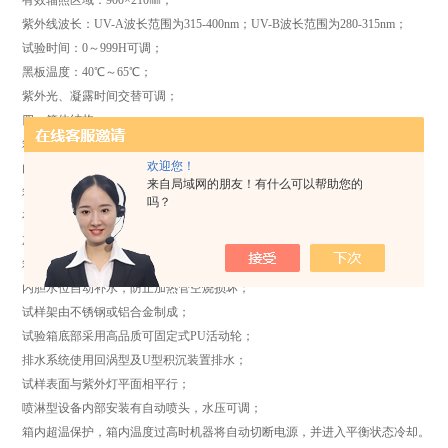
有效辐照区域：900×210㎜；
紫外线波长：UV-A波长范围为315-400nm；UV-B波长范围为280-315nm；
试验时间：0～999H可调；
黑板温度：40℃～65℃；
紫外光、凝露时间交替可调；
四、箱体结构：
箱体外壳材料：SUS不锈钢板喷塑处理；
欢迎您！
内胆材料：SUS不锈钢板；
来自局域网的朋友！有什么可以帮助您的
箱盖材料：SUS不锈钢板喷塑处理；
吗？
在工作室的两边共安装8支UV－A或UV－B的紫外灯管；
加热方式为内胆水槽式加热，升温快，温度分布均匀；
箱盖为双向翻盖式，开闭轻松自如；
内胆水位自动补水，防止加热管空烧损坏；
试样架由不锈钢或铝合金制成；
试验箱底部采用高品质可固定式PU活动轮；
排水系统使用回涡型及U型积沉装置排水；
试样表面与紫外灯平面相平行；
喷淋型设备内部安装有自动喷头，水压可调；
箱内超温保护，箱内温度过高时机器将自动切断电源，并进入平衡状态冷却。