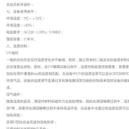
自动关机等保护；
七、设备使用条件：
环境温度：5℃～＋32℃；
环境湿度：≤85%；
电源要求：AC220（±10%）V/50HZ；
预装容量：3.5KW。
八、温度控制：
UV循环
一级的光化学反应对温度变化并不敏感。然而，随之而来的二级反应的速度则和
反应速度会加快。因此，在UV曝晒试验过程中，温度控制就显得很重要，更重
实际应用中遭遇的zui高温度相匹配。在设备中UV的温度设置可以是从50℃到8
环境气温。设备的温度调节是通过具有微电脑演算功能的控制器来指挥设备内诸
成。
湿气循环：
随着温度的提高，潮湿对材料的破坏力会急剧增加。因此在潮湿曝晒过程中，温度
加*果，就要求在潮湿曝晒过程中保持高温环境。在设备中冷凝过程温度设置可以是
加热系统：
采用U型钛合金高速加温电热管；