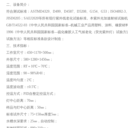
二、设备简介：
符合测试标准：ASTMD4329、D499、D4587、D5208、G154、G53；ISO4892-3、IS
JISD0205；SAEJ2020等所有现行紫外线老化试验标准。本紫外光加速耐候
GB/T14522-93《中华人民共和国国家标准--机械工业产品用塑料、涂料、橡胶材料
1996《中华人民共和国国家标准—硫化橡胶人工气候老化（荧光紫外灯）试验方法》及G
试验方法》等相应标准条款设计制造；
三、技术指标：
工作室尺寸：450×1170×500㎜；
外形尺寸：580×1280×1450㎜；
温度范围：RT＋10℃～70℃；
湿度范围：90～98%R•H；
温度均匀度：2℃；
温度波动度：±0.5℃；
控温方式：PID自整定控温方式；
灯中心距离：70㎜；
样品与灯中心距离：50㎜；
标准试件尺寸：75×150㎜厚度5㎜；
水槽水深要求：25㎜，自动控制；