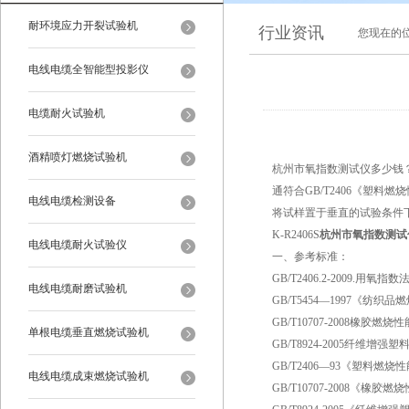
耐环境应力开裂试验机
行业资讯
您现在的
电线电缆全智能型投影仪
电缆耐火试验机
酒精喷灯燃烧试验机
杭州市氧指数测试仪多少钱
通符合GB/T2406《塑料燃烧性
电线电缆检测设备
将试样置于垂直的试验条件下
K-R2406S
杭州市氧指数测试
电线电缆耐火试验仪
一、参考标准：
GB/T2406.2-2009.
电线电缆耐磨试验机
GB/T5454—1997《纺
GB/T10707-2008橡胶燃
单根电缆垂直燃烧试验机
GB/T8924-2005纤维
GB/T2406—93《塑料燃
电线电缆成束燃烧试验机
GB/T10707-2008《橡