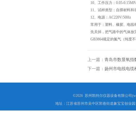
10、工作压力：0.05-0.15MP
11、试样类型：自撑材料和
高低温试验箱
12、电源：AC220V/50Hz
常用于：塑料、橡胶、电线
低温脆性温度测定仪
先关掉，把气路中的气体放完
GB3864规定的氮气（纯度不
低温卷绕试验箱
电热恒温水箱
上一篇：
青岛市数显氧指
下一篇：
扬州市电线电缆
氙灯老化试验箱
电子拉力试验机价格
©2026 苏州凯特尔仪器设备有限公司(www.
绝缘材料电压击穿试验仪
地址：江苏省苏州市吴中区郭巷街道象宝宝创业园1
电热恒温油浴锅
测量投影仪厂家