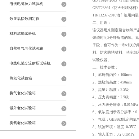
GB/T8924-2005《纤
电线电缆拉力试验机
GB/T23864《防火封堵材料
TB/T3237-2010动车组
数显氧指数测定仪
二、用途：
该仪器用来测定聚合物等产
材料燃烧试验机
燃烧时间3分钟所需的氧、氮
手段，也可作为一种相关的
自然换气老化试验箱
料、防火防堵材料、动车组
试验仪器。
电线电缆交流耐压试验机
三、技术参数：
1、燃烧筒内径：100mm
热老化试验箱
2、燃烧筒高度：450mm
3、流量计精度：2.5级
换气老化试验箱
4、压力表精度：2.5级
5、压力表分辨率：0.01MPa
紫外老化试验箱
6、氧浓度指示表分辨率：0.
7、气源：GB3863规定的氧
臭氧老化试验箱
8、试验环境：温度10-35℃，
9、输入压力：0.2-0.3MPa
恒温恒湿试验箱