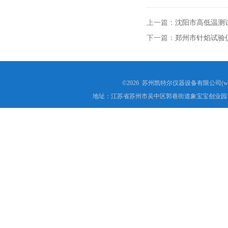
成束电线电缆燃烧试验仪
上一篇：
沈阳市高低温测
针焰试验仪
下一篇：
郑州市针焰试验
灼热丝试验仪
漏电起痕试验仪
©2026 苏州凯特尔仪器设备有限公司(www.
地址：江苏省苏州市吴中区郭巷街道象宝宝创业园1
数显氧指数测试仪
电线电缆曲挠试验机
安规电阻电压测试仪
塑料橡胶检测设备
交联电缆切片机
盐雾腐蚀试验箱