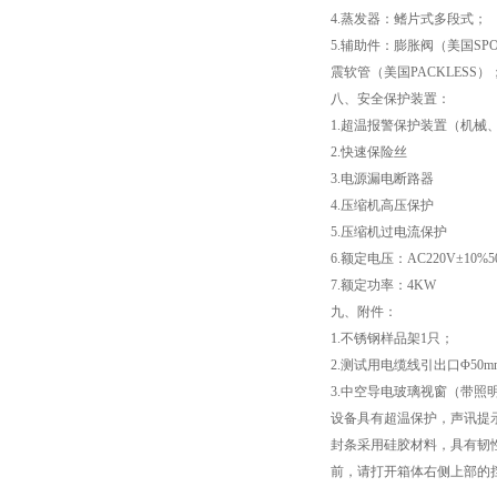
4.蒸发器：鳍片式多段式；
电子万能试验机厂家
5.辅助件：膨胀阀（美国SP
震软管（美国PACKLES
热稳定测定仪
八、安全保护装置：
1.超温报警保护装置（机械
电线电缆低温拉伸试验箱
2.快速保险丝
3.电源漏电断路器
电线电缆低温冲击试验箱
4.压缩机高压保护
5.压缩机过电流保护
电线电缆低温冷弯试验机
6.额定电压：AC220V±10%5
7.额定功率：4KW
矿用电缆负载燃烧试验机
九、附件：
1.不锈钢样品架1只；
塑料垂直水平燃烧试验仪
2.测试用电缆线引出口Φ50m
3.中空导电玻璃视窗（带照
电气强度试验机（用于橡胶塑料电线电缆）
设备具有超温保护，声讯提
封条采用硅胶材料，具有韧
ul1581 VW-1燃烧实验室
前，请打开箱体右侧上部的