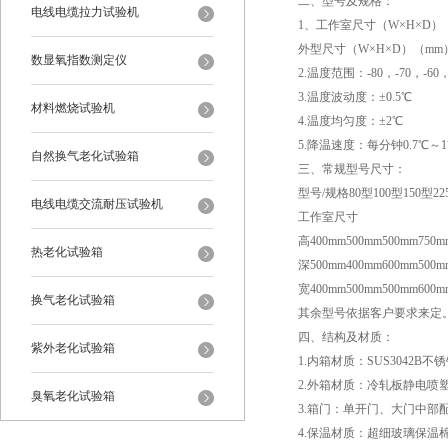
二、型号及规格：
电线电缆拉力试验机
1、工作室尺寸（W×H×D）（mm）
外型尺寸（W×H×D）（mm）：720×
数显氧指数测定仪
2.温度范围：-80，-70，-60，
3.温度波动度：±0.5℃
材料燃烧试验机
4.温度均匀度：±2℃
5.降温速度：每分钟0.7℃～
自然换气老化试验箱
三、常规型号尺寸：
型号/规格80型100型150型225
电线电缆交流耐压试验机
工作室尺寸
高400mm500mm500mm750m
热老化试验箱
深500mm400mm600mm500m
宽400mm500mm500mm600m
换气老化试验箱
其余型号依据客户要求来定
四、结构及材质：
紫外老化试验箱
1.内箱材质：SUS3042B不
2.外箱材质：冷轧板静电喷
臭氧老化试验箱
3.箱门：单开门、大门中部
4.保温材质：超细玻璃保温棉
恒温恒湿试验箱