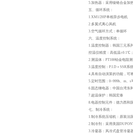
5.加热器：采用镍铬合金加
五、循环系统：
高低温试验箱
1.XM1/2HP单相异步电机
2.多翼式离心风机
低温脆性温度测定仪
3.空气循环方式：单循环
六、温度控制系统：
低温卷绕试验箱
1.温度控制器：韩国三元系
控温仪精度：高低温±0.1℃；
电热恒温水箱
2.测温体：PT100铂金电阻
3.温度控制：P.I.D＋SS
氙灯老化试验箱
4.具有自动演算的功能，
5.定时范围：0~999h、m、
电子拉力试验机价格
6.固态继电器：中国台湾东
7.超温保护：韩国宏泰
绝缘材料电压击穿试验仪
8.电器控制元件：德力西和
七、制冷系统：
电热恒温油浴锅
1.制冷系统压缩机：原装法
2.制冷剂：采用美国DUPON
测量投影仪厂家
3.冷凝器：风冷式盘管冷凝