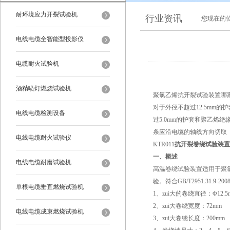
耐环境应力开裂试验机
行业资讯
您现在的
电线电缆全智能型投影仪
电缆耐火试验机
酒精喷灯燃烧试验机
聚氯乙烯抗开裂试验装置哪
对于外径不超过12.5mm
电线电缆检测设备
过5.0mm的护套和聚乙烯
条应沿电缆的轴线方向切取
电线电缆耐火试验仪
KTR011
抗开裂卷绕试验装置
一、概述
电线电缆耐磨试验机
高温卷绕试验装置适用于聚
验。符合GB/T2951.31.
单根电缆垂直燃烧试验机
1、zui大的卷绕直径：Φ12.5
2、zui大卷绕宽度：72mm
电线电缆成束燃烧试验机
3、zui大卷绕长度：200mm