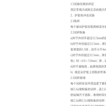
1.5试验结果的评定
电子万能试验机厂家
用正常视力或矫正后的视力
2、护套热冲击试验
热稳定测定仪
2.1取样
每个被试护套应取两根适当
电线电缆低温拉伸试验箱
2.2试样制备
a)对于外径不超过12.5
电线电缆低温冲击试验箱
b)对于外径超过12.5m
套厚度的1.5倍，但不小于
电线电缆低温冷弯试验机
c)对于外径超过12.5mm
热）到（4.0～5.0mm）
矿用电缆负载燃烧试验机
d)对于扁电缆，如果电缆的宽
b）规定从护套上切取的窄
塑料垂直水平燃烧试验仪
2.3试样卷绕
每个试样应在环境温度下紧
电气强度试验机（用于橡胶塑料电线电缆）
按2.2a)项制备的试样，及2
的短轴尺寸选取，卷绕时应
ul1581 VW-1燃烧实验室
按2.2a)和2.2c)项制备