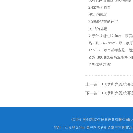
试样的内表面应与试棒接触
成束电线电缆燃烧试验仪
2.4加热和检查
按1.4的规定
针焰试验仪
2.5试验结果的评定
按1.5的规定
灼热丝试验仪
对于外径超过12.5mm，
热）到（4～5mm）厚，该
漏电起痕试验仪
12.5mm，每个试样应是
乙烯电线电缆在高温条件下的开裂试
数显氧指数测试仪
合料试验方法）
电线电缆曲挠试验机
上一篇：
电缆和光缆抗开
安规电阻电压测试仪
下一篇：
电缆和光缆抗开
塑料橡胶检测设备
交联电缆切片机
©2026 苏州凯特尔仪器设备有限公司(www.
地址：江苏省苏州市吴中区郭巷街道象宝宝创业园1
盐雾腐蚀试验箱