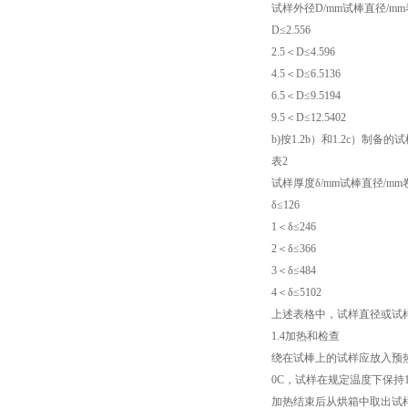
试样外径D/mm试棒直径/m
D≤2.556
高低温试验箱
2.5＜D≤4.596
4.5＜D≤6.5136
低温脆性温度测定仪
6.5＜D≤9.5194
9.5＜D≤12.5402
低温卷绕试验箱
b)按1.2b）和1.2c）
表2
电热恒温水箱
试样厚度δ/mm试棒直径/m
δ≤126
氙灯老化试验箱
1＜δ≤246
2＜δ≤366
电子拉力试验机价格
3＜δ≤484
4＜δ≤5102
绝缘材料电压击穿试验仪
上述表格中，试样直径或试
1.4加热和检查
电热恒温油浴锅
绕在试棒上的试样应放入预热
0C，试样在规定温度下保持1
测量投影仪厂家
加热结束后从烘箱中取出试