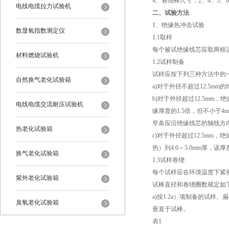
4、卷绕棒尺寸：2、4、5、6、
电线电缆拉力试验机
二、试验方法
1、绝缘热冲击试验
数显氧指数测定仪
1.1取样
每个被试绝缘线芯应取两根
材料燃烧试验机
1.2试样制备
试样应按下列三种方法中的
自然换气老化试验箱
a)对于外径不超过12.5m
b)对于外径超过12.5m
电线电缆交流耐压试验机
缘厚度的1.5倍，但不小于4
窄条应沿绝缘线芯的轴线方
热老化试验箱
c)对于外径超过12.5mm
热）到4.0～5.0mm厚，
换气老化试验箱
1.3试样卷绕
每个试样应在环境温度下紧
紫外老化试验箱
试棒直径和卷绕圈数规定如
a)按1.2a）项制备的试
臭氧老化试验箱
垂直于试棒。
表1
恒温恒湿试验箱