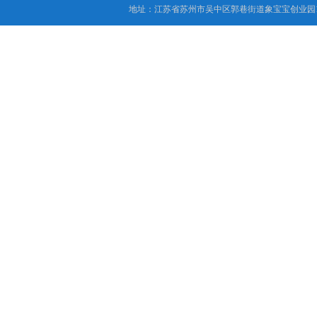
地址：江苏省苏州市吴中区郭巷街道象宝宝创业园1
针焰试验仪
灼热丝试验仪
漏电起痕试验仪
数显氧指数测试仪
电线电缆曲挠试验机
安规电阻电压测试仪
塑料橡胶检测设备
交联电缆切片机
盐雾腐蚀试验箱