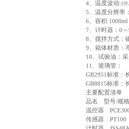
4、温度波动:±0
高低温试验箱
5、温度分辨率：
低温脆性温度测定仪
6、容积:1000m
7、计时器：0～99
低温卷绕试验箱
8、搅拌方式：
电热恒温水箱
9、箱体材质：
10、试验油：
氙灯老化试验箱
11、玻璃管：
电子拉力试验机价格
GB2951标准：
GB8815标准：
绝缘材料电压击穿试验仪
主要配置清单
电热恒温油浴锅
品名 型号/规
温控器 PCE3
测量投影仪厂家
传感器 PT10
计时器 JSS48
电子万能试验机厂家