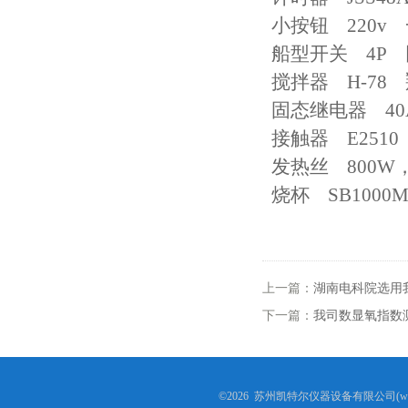
小按钮 220v
热稳定测定仪
船型开关 4P
搅拌器 H-78
电线电缆低温拉伸试验箱
固态继电器 4
电线电缆低温冲击试验箱
接触器 E251
发热丝 800W
电线电缆低温冷弯试验机
烧杯 SB100
矿用电缆负载燃烧试验机
塑料垂直水平燃烧试验仪
上一篇：
湖南电科院选用
电气强度试验机（用于橡胶塑料电线电缆）
下一篇：
我司数显氧指数
ul1581 VW-1燃烧实验室
成束电线电缆燃烧试验仪
©2026 苏州凯特尔仪器设备有限公司(www.