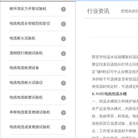
耐环境应力开裂试验机
行业资讯
您现在的
电线电缆全智能型投影仪
电缆耐火试验机
酒精喷灯燃烧试验机
西安市恒温水浴箱哪家好温度
整定结束后该指示灯停止闪烁
电线电缆检测设备
定"键6秒后可中止自整定
净并晾干可选择是否有恒温
电线电缆耐火试验仪
有恒温时间定时，可选择定
K-WHS电热恒温水槽
电线电缆耐磨试验机
一、恒温水槽简介和维护保
本产品采用水槽式，内胆采
单根电缆垂直燃烧试验机
快，热效率高，耗电低。电
加热和其它温度试验，是生
电线电缆成束燃烧试验机
点：工作室水箱选材不锈钢