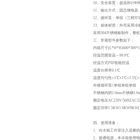
10、安全装置：超温和计时
11、输出方式：固态继电器
高低温试验箱
12、循环泵：单组（三档可
13、箱体材质：外壳采用冷
低温脆性温度测定仪
采用304不锈钢板制作，整
三、常规型号参数如下：
低温卷绕试验箱
内箱尺寸(L*W*H)600*300*1506
控温范围室温～99.9℃
电热恒温水箱
控温方式PID智能控温
温度分辨率0.1℃
氙灯老化试验箱
温度均匀性±1℃±1℃±1.5℃±1
外接循环泵//单组单组单组
电子拉力试验机价格
不锈钢内胆1.0mm不锈钢1.0
额定电压AC220V/50HZAC220
绝缘材料电压击穿试验仪
额定功率1.5KW1.6KW9KW
电热恒温油浴锅
四、使用准备：
1、向水箱工作室注入适量
测量投影仪厂家
2、接通电源，本水箱使用电源为