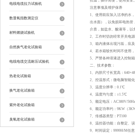
控温；操作简便，使用安全
电线电缆拉力试验机
注意事项及维护保养
1、使用前应加入洁净的水，
数显氧指数测定仪
出水面），以免损坏电热管
介质，如盐水、酸液等，以
材料燃烧试验机
2、工作时切勿经常开关电
3、箱内液体出现污垢，应
自然换气老化试验箱
4、若水箱较长时间不使用
5、严禁各种溶液进入控制
电线电缆交流耐压试验机
二、技术参数：
1、内胆尺寸长宽高：640×480
热老化试验箱
2、控温形式：微电脑智能化控
3、温度分辨率：0.1℃
换气老化试验箱
4、温度均匀度：±1.5℃
5、额定电压：AC380V/50
紫外老化试验箱
6、额定功率约：9KW（3K
7、传感器类型：PT100
臭氧老化试验箱
8、温控器功能：自整定、
9、时间设定：9999H/M任
恒温恒湿试验箱