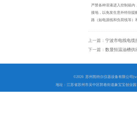
严禁各种溶液进入控制箱内，
电子万能试验机厂家
接地，以免发生意外特别提
路（如电源线和负荷线等）
热稳定测定仪
电线电缆低温拉伸试验箱
上一篇：
宁波市电线电缆
下一篇：
数显恒温油槽供
电线电缆低温冲击试验箱
电线电缆低温冷弯试验机
©2026 苏州凯特尔仪器设备有限公司(www.
矿用电缆负载燃烧试验机
地址：江苏省苏州市吴中区郭巷街道象宝宝创业园1
塑料垂直水平燃烧试验仪
电气强度试验机（用于橡胶塑料电线电缆）
ul1581 VW-1燃烧实验室