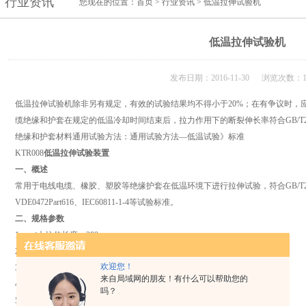
行业资讯
您现在的位置：
首页
>
行业资讯
> 低温拉伸试验机
低温拉伸试验机
发布日期：2016-11-30 浏览次数：1
低温拉伸试验机除非另有规定，有效的试验结果均不得小于20%；在有争议时，
缆绝缘和护套在规定的低温冷却时间结束后，拉力作用下的断裂伸长率符合GB/T2951.14—
绝缘和护套材料通用试验方法：通用试验方法—低温试验》标准
KTR008
低温拉伸试验装置
一、概述
常用于电线电缆、橡胶、塑胶等绝缘护套在低温环境下进行拉伸试验，符合GB/T2951.14-2
VDE0472Part616、IEC60811-1-4等试验标准。
二、规格参数
1、zui大拉伸长度：280mm
2、拉伸速度：20～30mm/分
欢迎您！
3、夹头型式：非自紧式
来自局域网的朋友！有什么可以帮助您的
4、试样规格：Ⅰ、Ⅱ号哑铃片
吗？
5、与低温恒温试验箱配套使用