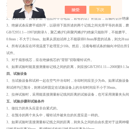
三、试验方法
1、取样：每个被试线芯应取两根适当长度的试样。
2、试样制备：所有护层（包括外半导电层，若有的话）剥去后，沿轴向切开绝
3、绝缘试条应磨平或削平，以获得下面所述的两个记线之间光滑平等的表面，
GB/T2951.1—1997的附录A，聚乙烯(PE)和聚丙烯(PP)绝缘只能削平，不
0.8mm；不大于2.0mm。如果从原始试样上不能获得0.8mm厚度的试条，则允许zui
4、所有试条应在环境温度下处理至少16h。然后，沿着每根试条的轴向冲切出
试件。
5、对于扇形线芯，应在绝缘线芯的“背部”切取哑铃试件。
6、如果试验时能直接测量标记线之间的距离，则应按GB/T2951.11—2008第9.1
四、试验设备
1、当试验设备和试样一起在空气中冷却时，冷却时间应至少为4h。如果试验设备
和试样均已预冷，则将试样固定在试验设备上的冷却时间应不小于30min。
2、拉伸试验时，采用能直接测量标记线间距离的试验设备，也可采用测量夹头
五、试验步骤和试验条件
1、做拉力的夹头应是非自紧式的。
2、在预冷的两个夹头中，哑铃试件被夹住的长度应是一样的。
3、如果试验时直接测量标记线之间的距离，则夹头之间的自由长度对于这两种哑铃