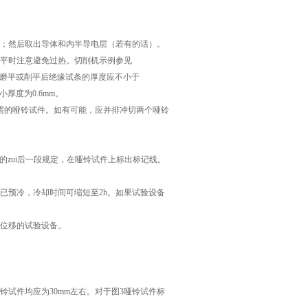
缘；然后取出导体和内半导电层（若有的话）。
磨平时注意避免过热。切削机示例参见
能磨平。磨平或削平后绝缘试条的厚度应不小于
小厚度为0.6mm。
所需的哑铃试件。如有可能，应并排冲切两个哑铃
.3a的zui后一段规定，在哑铃试件上标出标记线。
已预冷，冷却时间可缩短至2h。如果试验设备
间位移的试验设备。
试件均应为30mm左右。对于图3哑铃试件标