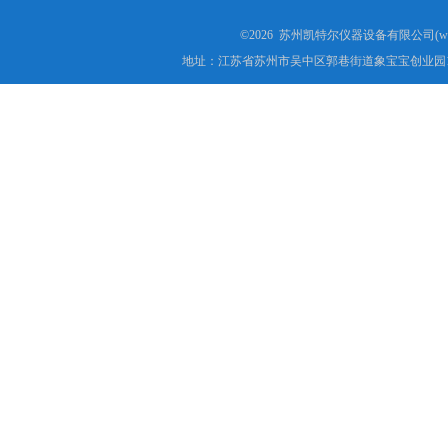
电子万能试验机厂家
©2026 苏州凯特尔仪器设备有限公司(www.
地址：江苏省苏州市吴中区郭巷街道象宝宝创业园1
热稳定测定仪
电线电缆低温拉伸试验箱
电线电缆低温冲击试验箱
电线电缆低温冷弯试验机
矿用电缆负载燃烧试验机
塑料垂直水平燃烧试验仪
电气强度试验机（用于橡胶塑料电线电缆）
ul1581 VW-1燃烧实验室