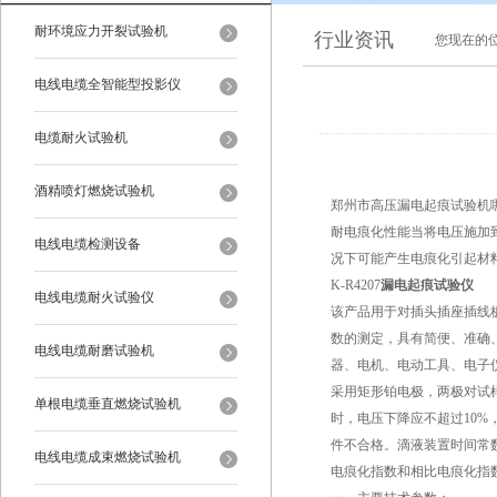
耐环境应力开裂试验机
行业资讯
您现在的
电线电缆全智能型投影仪
电缆耐火试验机
酒精喷灯燃烧试验机
郑州市高压漏电起痕试验机哪
耐电痕化性能当将电压施加
电线电缆检测设备
况下可能产生电痕化引起材
K-R4207
漏电起痕试验仪
电线电缆耐火试验仪
该产品用于对插头插座插线
数的测定，具有简便、准确
电线电缆耐磨试验机
器、电机、电动工具、电子
采用矩形铂电极，两极对试样的作用
单根电缆垂直燃烧试验机
时，电压下降应不超过10%
件不合格。滴液装置时间常数可调
电线电缆成束燃烧试验机
电痕化指数和相比电痕化指数的