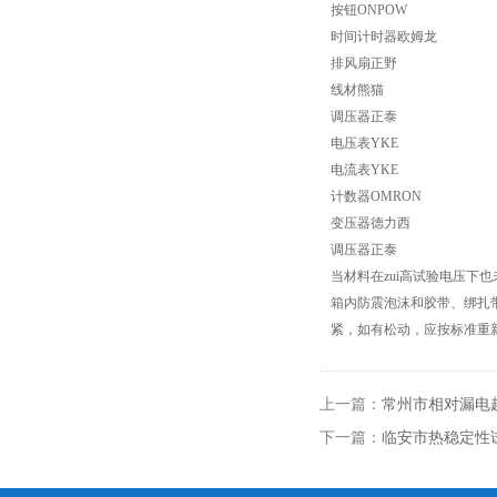
按钮ONPOW
时间计时器欧姆龙
高低温试验箱
排风扇正野
线材熊猫
低温脆性温度测定仪
调压器正泰
电压表YKE
低温卷绕试验箱
电流表YKE
计数器OMRON
电热恒温水箱
变压器德力西
调压器正泰
氙灯老化试验箱
当材料在zui高试验电压
箱内防震泡沫和胶带、绑扎
电子拉力试验机价格
紧，如有松动，应按标准重新校
绝缘材料电压击穿试验仪
上一篇：
常州市相对漏电
电热恒温油浴锅
下一篇：
临安市热稳定性
测量投影仪厂家