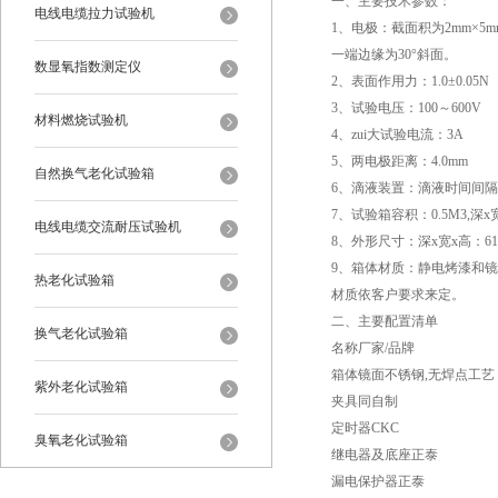
一、主要技术参数：
电线电缆拉力试验机
1、电极：截面积为2mm×5
一端边缘为30°斜面。
数显氧指数测定仪
2、表面作用力：1.0±0.05N
3、试验电压：100～600V
材料燃烧试验机
4、zui大试验电流：3A
5、两电极距离：4.0mm
自然换气老化试验箱
6、滴液装置：滴液时间间
7、试验箱容积：0.5M3,深x宽x
电线电缆交流耐压试验机
8、外形尺寸：深x宽x高：61x1
9、箱体材质：静电烤漆和
热老化试验箱
材质依客户要求来定。
二、主要配置清单
换气老化试验箱
名称厂家/品牌
箱体镜面不锈钢,无焊点工艺
紫外老化试验箱
夹具同自制
定时器CKC
臭氧老化试验箱
继电器及底座正泰
漏电保护器正泰
恒温恒湿试验箱