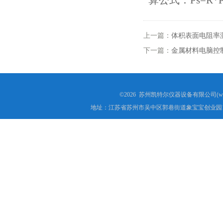
算公式：Ps=R
印度IS10810试验机
电线电缆剥离力试验机
上一篇：
体积表面电阻率
下一篇：
金属材料电脑控
电动窗帘轨道弯弧机
电线电缆锡焊性试验机
©2026 苏州凯特尔仪器设备有限公司(www.
矿用电缆弯曲试验机
地址：江苏省苏州市吴中区郭巷街道象宝宝创业园1
塑料橡胶气动切片机