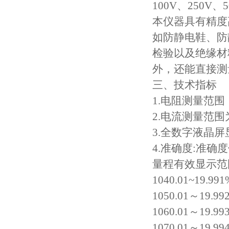
100V、250V、
高低温试验箱
本仪器具有精度
低温脆性温度测定仪
如防静电鞋、防
检验以及绝缘材
低温卷绕试验箱
外，还能直接测
电热恒温水箱
三、技术指标
1.电阻测量范围：
氙灯老化试验箱
2.电流测量范围为2
电子拉力试验机价格
3.全数字液晶屏
4.准确度:准确
绝缘材料电压击穿试验仪
量程有效显示范围2
电热恒温油浴锅
1040.01~19.991
1050.01～19.99
测量投影仪厂家
1060.01～19.99
1070.01～19.99
电子万能试验机厂家