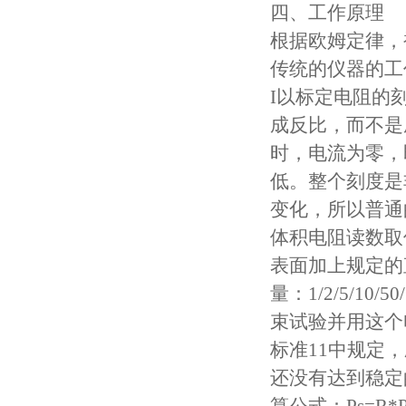
四、工作原理
针焰试验仪
根据欧姆定律，被
传统的仪器的工
灼热丝试验仪
I以标定电阻的
漏电起痕试验仪
成反比，而不是
时，电流为零，
数显氧指数测试仪
低。整个刻度是
电线电缆曲挠试验机
变化，所以普通
体积电阻读数取
安规电阻电压测试仪
表面加上规定的
塑料橡胶检测设备
量：1/2/5/1
束试验并用这个
交联电缆切片机
标准11中规定
盐雾腐蚀试验箱
还没有达到稳定