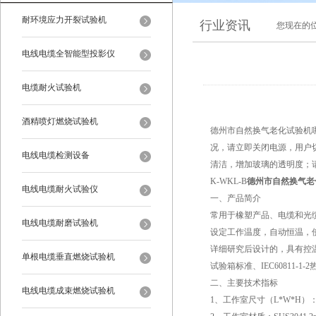
耐环境应力开裂试验机
行业资讯
您现在的
电线电缆全智能型投影仪
电缆耐火试验机
酒精喷灯燃烧试验机
德州市自然换气老化试验机
况，请立即关闭电源，用户
电线电缆检测设备
清洁，增加玻璃的透明度；
K-WKL-B
德州市自然换气老
电线电缆耐火试验仪
一、产品简介
常用于橡塑产品、电缆和光
电线电缆耐磨试验机
设定工作温度，自动恒温，
详细研究后设计的，具有控温灵
单根电缆垂直燃烧试验机
试验箱标准、IEC60811-1-2热老
二、主要技术指标
电线电缆成束燃烧试验机
1、工作室尺寸（L*W*H）：4