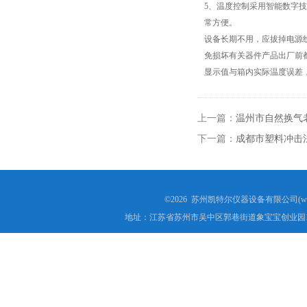
5、温度控制采用智能数字技
常方便。
高低温试验箱
设备长期不用，应拔掉电源
免损坏有关器件产品出厂前
低温脆性温度测定仪
显示值与箱内实际温度误差
低温卷绕试验箱
上一篇：
温州市自然换气
电热恒温水箱
下一篇：
成都市塑料冲击
氙灯老化试验箱
电子拉力试验机价格
©2026 苏州凯特尔仪器设备有限公司(www.
地址：江苏省苏州市吴中区郭巷街道象宝宝创业园1
绝缘材料电压击穿试验仪
电热恒温油浴锅
测量投影仪厂家