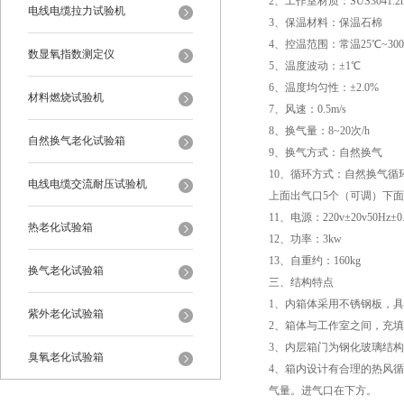
2、工作室材质：SUS3041
电线电缆拉力试验机
3、保温材料：保温石棉
4、控温范围：常温25℃~30
数显氧指数测定仪
5、温度波动：±1℃
6、温度均匀性：±2.0%
材料燃烧试验机
7、风速：0.5m/s
8、换气量：8~20次/h
自然换气老化试验箱
9、换气方式：自然换气
10、循环方式：自然换气循
电线电缆交流耐压试验机
上面出气口5个（可调）下面
11、电源：220v±20v50Hz±0.
热老化试验箱
12、功率：3kw
13、自重约：160kg
换气老化试验箱
三、结构特点
1、内箱体采用不锈钢板，具
紫外老化试验箱
2、箱体与工作室之间，充
3、内层箱门为钢化玻璃结
臭氧老化试验箱
4、箱内设计有合理的热风
气量。进气口在下方。
恒温恒湿试验箱