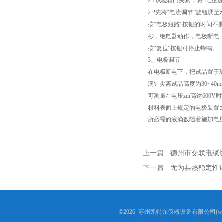
2.1试验箱门关紧，将“电
成束电线电缆燃烧试验仪
2.2先将“电流调节”旋钮调至
按“电极短路”按钮的时间不
针焰试验仪
秒，继电器动作，电极断电，
按“复位”按钮可停止蜂鸣。
灼热丝试验仪
3、电极调节
在电极断电下，把试品置于玻
漏电起痕试验仪
滴针尖离试品高度为30~40m
可测量在电压zui高达60
数显氧指数测试仪
材料表面上规定的电极装置
所必需的液滴数随着施加电
电线电缆曲挠试验机
安规电阻电压测试仪
上一篇：
德州市交联电缆
下一篇：
无为县热稳定性
塑料橡胶检测设备
交联电缆切片机
©2026 苏州凯特尔仪器设备有限公司(www.
盐雾腐蚀试验箱