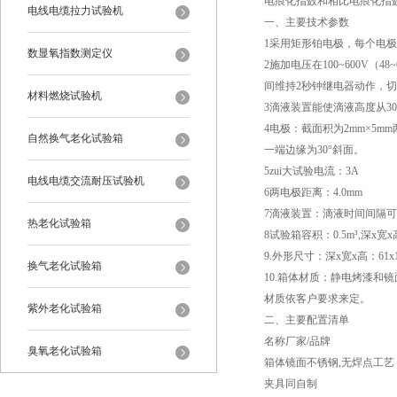
电痕化指数和相比电痕化指数的
电线电缆拉力试验机
一、主要技术参数
1采用矩形铂电极，每个电极对试
数显氧指数测定仪
2施加电压在100~600V（
间维持2秒钟继电器动作，
材料燃烧试验机
3滴液装置能使滴液高度从30~
4电极：截面积为2mm×5m
自然换气老化试验箱
一端边缘为30°斜面。
5zui大试验电流：3A
电线电缆交流耐压试验机
6两电极距离：4.0mm
7滴液装置：滴液时间间隔
热老化试验箱
8试验箱容积：0.5m³,深x宽x高
9.外形尺寸：深x宽x高：61x12
换气老化试验箱
10.箱体材质：静电烤漆和
材质依客户要求来定。
紫外老化试验箱
二、主要配置清单
名称厂家/品牌
臭氧老化试验箱
箱体镜面不锈钢,无焊点工艺
夹具同自制
恒温恒湿试验箱