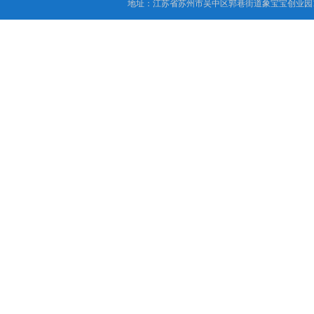
地址：江苏省苏州市吴中区郭巷街道象宝宝创业园1
印度IS10810试验机
电线电缆剥离力试验机
电动窗帘轨道弯弧机
电线电缆锡焊性试验机
矿用电缆弯曲试验机
塑料橡胶气动切片机