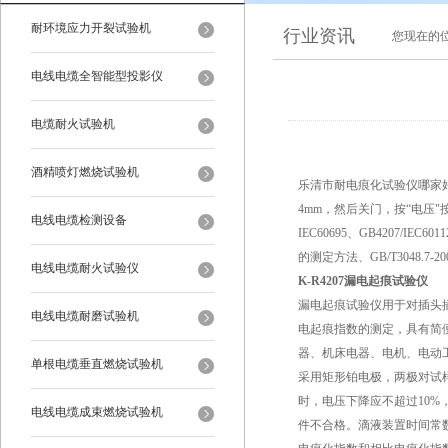
耐环境应力开裂试验机
行业资讯
您现在的
电线电缆全智能型投影仪
电缆耐火试验机
酒精喷灯燃烧试验机
乐清市耐电痕化试验仪哪家
4mm，然后关门，按“电压
电线电缆检测设备
IEC60695、GB4207/
的测定方法、GB/T3048.
电线电缆耐火试验仪
K-R4207漏电起痕试验仪
漏电起痕试验仪用于对插头
电线电缆耐磨试验机
电起痕指数的测定，具有简
器、机床电器、电机、电动
单根电缆垂直燃烧试验机
采用矩形铂电极，两极对试样的作用
时，电压下降应不超过10%
电线电缆成束燃烧试验机
件不合格。滴液装置时间常数可调