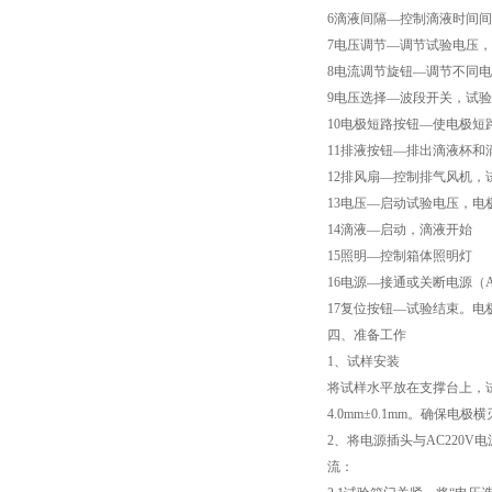
6滴液间隔—控制滴液时间间
电子万能试验机厂家
7电压调节—调节试验电压
8电流调节旋钮—调节不同电压
热稳定测定仪
9电压选择—波段开关，试
10电极短路按钮—使电极短
电线电缆低温拉伸试验箱
11排液按钮—排出滴液杯和
12排风扇—控制排气风机，
电线电缆低温冲击试验箱
13电压—启动试验电压，电
14滴液—启动，滴液开始
电线电缆低温冷弯试验机
15照明—控制箱体照明灯
16电源—接通或关断电源（A
矿用电缆负载燃烧试验机
17复位按钮—试验结束。电
四、准备工作
塑料垂直水平燃烧试验仪
1、试样安装
将试样水平放在支撑台上，
电气强度试验机（用于橡胶塑料电线电缆）
4.0mm±0.1mm。确保
2、将电源插头与AC220
ul1581 VW-1燃烧实验室
流：