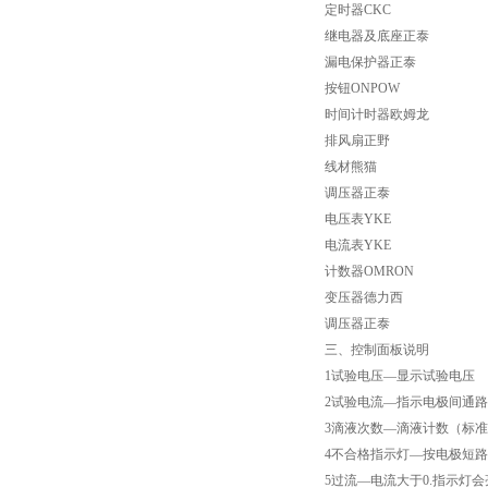
定时器CKC
继电器及底座正泰
高低温试验箱
漏电保护器正泰
按钮ONPOW
低温脆性温度测定仪
时间计时器欧姆龙
排风扇正野
低温卷绕试验箱
线材熊猫
调压器正泰
电热恒温水箱
电压表YKE
电流表YKE
氙灯老化试验箱
计数器OMRON
变压器德力西
电子拉力试验机价格
调压器正泰
三、控制面板说明
绝缘材料电压击穿试验仪
1试验电压—显示试验电压
2试验电流—指示电极间通
电热恒温油浴锅
3滴液次数—滴液计数（标准设
4不合格指示灯—按电极短路
测量投影仪厂家
5过流—电流大于0.指示灯会