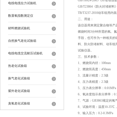
GB/T8924-2005《纤
电线电缆拉力试验机
GB/T23864《防火封堵材料
TB/T3237-2010动车组
数显氧指数测定仪
二、用途：
该仪器用来测定聚合物等产
材料燃烧试验机
燃烧时间3分钟所需的氧、氮
手段，也可作为一种相关的
自然换气老化试验箱
料、防火防堵材料、动车组
试验仪器。
电线电缆交流耐压试验机
三、技术参数：
1、燃烧筒内径：100mm
热老化试验箱
2、燃烧筒高度：450mm
3、流量计精度：2.5级
换气老化试验箱
4、压力表精度：2.5级
5、压力表分辨率：0.01MPa
紫外老化试验箱
6、氧浓度指示表分辨率：0.
7、气源：GB3863规定的氧
臭氧老化试验箱
8、试验环境：温度10-35℃，
9、输入压力：0.2-0.3MPa
恒温恒湿试验箱