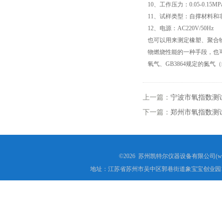
10、工作压力：0.05-0.15MP
11、试样类型：自撑材料和
高低温试验箱
12、电源：AC220V/50Hz
也可以用来测定橡塑、聚合
低温脆性温度测定仪
物燃烧性能的一种手段，也可
氧气、GB3864规定的氮气
低温卷绕试验箱
电热恒温水箱
上一篇：
宁波市氧指数测
下一篇：
郑州市氧指数测
氙灯老化试验箱
电子拉力试验机价格
©2026 苏州凯特尔仪器设备有限公司(www.
绝缘材料电压击穿试验仪
地址：江苏省苏州市吴中区郭巷街道象宝宝创业园1
电热恒温油浴锅
测量投影仪厂家