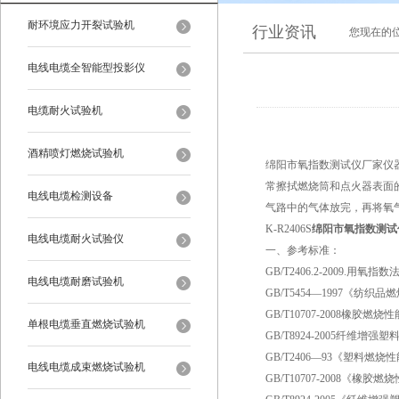
耐环境应力开裂试验机
行业资讯
您现在的
电线电缆全智能型投影仪
电缆耐火试验机
酒精喷灯燃烧试验机
绵阳市氧指数测试仪厂家仪
常擦拭燃烧筒和点火器表面
电线电缆检测设备
气路中的气体放完，再将氧
K-R2406S
绵阳市氧指数测试
电线电缆耐火试验仪
一、参考标准：
GB/T2406.2-2009.
电线电缆耐磨试验机
GB/T5454—1997《纺
GB/T10707-2008橡胶燃
单根电缆垂直燃烧试验机
GB/T8924-2005纤维
GB/T2406—93《塑料燃
电线电缆成束燃烧试验机
GB/T10707-2008《橡