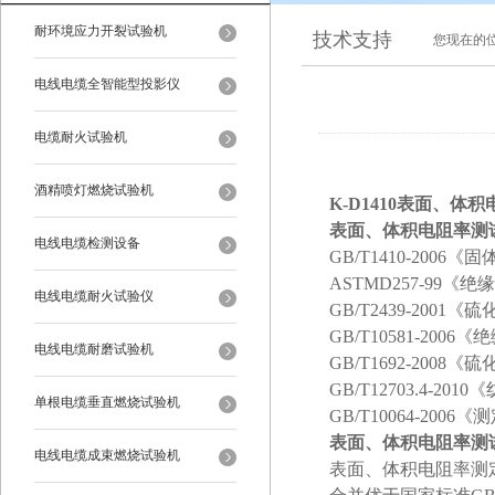
耐环境应力开裂试验机
技术支持
您现在的
电线电缆全智能型投影仪
电缆耐火试验机
酒精喷灯燃烧试验机
K-D1410表面、体
表面、体积电阻率测
电线电缆检测设备
GB/T1410-20
ASTMD257-99
电线电缆耐火试验仪
GB/T2439-20
GB/T10581-2
电线电缆耐磨试验机
GB/T1692-200
GB/T12703.4-
单根电缆垂直燃烧试验机
GB/T10064-2
表面、体积电阻率测
电线电缆成束燃烧试验机
表面、体积电阻率测