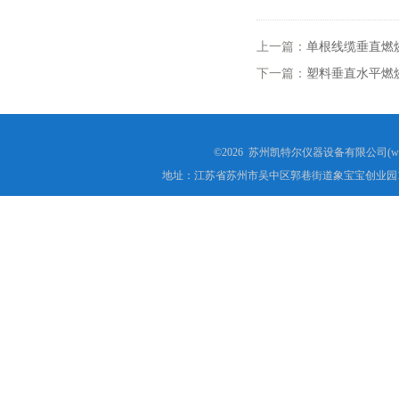
高低温试验箱
上一篇：
单根线缆垂直燃
下一篇：
塑料垂直水平燃
低温脆性温度测定仪
低温卷绕试验箱
©2026 苏州凯特尔仪器设备有限公司(www.
电热恒温水箱
地址：江苏省苏州市吴中区郭巷街道象宝宝创业园1
氙灯老化试验箱
电子拉力试验机价格
绝缘材料电压击穿试验仪
电热恒温油浴锅
测量投影仪厂家