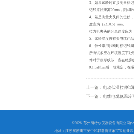
3、如果试验时直接测量标记
记线原始距离20mm，图4哑
高低温试验箱
4、若是测量夹头间的位移，
度应为（22±0.5）mm。
低温脆性温度测定仪
拉力机夹头的分离速度应为（25
5、试验温度按有关电缆产
低温卷绕试验箱
6、伸长率用拉断时标记线
所有试条应在环境温度下处
电热恒温水箱
件对于扇形线芯，应在绝缘线芯
9.1.3a的zui后一段规定
氙灯老化试验箱
电子拉力试验机价格
上一篇：
电动低温拉伸试
下一篇：
电线电缆低温冷
绝缘材料电压击穿试验仪
电热恒温油浴锅
©2026 苏州凯特尔仪器设备有限公司(www.
测量投影仪厂家
地址：江苏省苏州市吴中区郭巷街道象宝宝创业园1