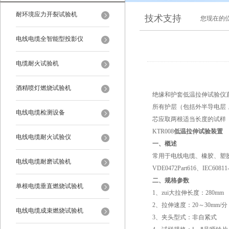
耐环境应力开裂试验机
技术支持
您现在的
电线电缆全智能型投影仪
电缆耐火试验机
酒精喷灯燃烧试验机
绝缘和护套低温拉伸试验仪
所有护层（包括外半导电层
电线电缆检测设备
芯应取两根适当长度的试样
KTR008
低温拉伸试验装置
电线电缆耐火试验仪
一、概述
常用于电线电缆、橡胶、塑胶等绝缘
电线电缆耐磨试验机
VDE0472Part616、IEC60
二、规格参数
单根电缆垂直燃烧试验机
1、zui大拉伸长度：280mm
2、拉伸速度：20～30mm/分
电线电缆成束燃烧试验机
3、夹头型式：非自紧式