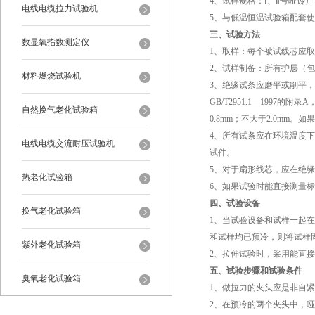
4、试样规格：Ⅰ、Ⅱ号哑铃片
电线电缆拉力试验机
5、与低温恒温试验箱配套
三、试验方法
数显氧指数测定仪
1、取样：每个被试线芯应
2、试样制备：所有护层（
材料燃烧试验机
3、绝缘试条应磨平或削平
GB/T2951.1—1997
自然换气老化试验箱
0.8mm；不大于2.0mm。
4、所有试条应在环境温度
电线电缆交流耐压试验机
试件。
5、对于扇形线芯，应在绝缘
热老化试验箱
6、如果试验时能直接测量标记线
四、试验设备
换气老化试验箱
1、当试验设备和试样一起在
和试样均已预冷，则将试样固
紫外老化试验箱
2、拉伸试验时，采用能直
五、试验步骤和试验条件
臭氧老化试验箱
1、做拉力的夹头应是非自
2、在预冷的两个夹头中，
恒温恒湿试验箱