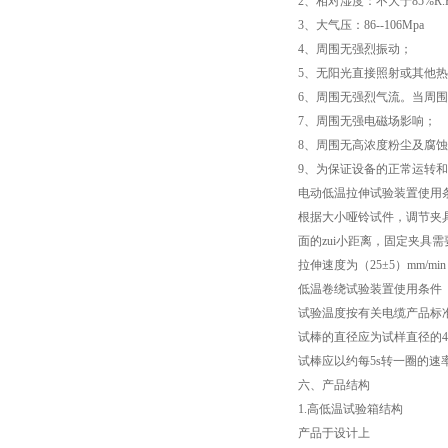
2、相对湿度：不大于85%R.
成束电线电缆燃烧试验仪
3、大气压：86--106Mpa
4、周围无强烈振动；
针焰试验仪
5、无阳光直接照射或其他
6、周围无强烈气流。当周
灼热丝试验仪
7、周围无强电磁场影响；
8、周围无高浓度粉尘及腐
漏电起痕试验仪
9、为保证设备的正常运转
电动低温拉伸试验装置使用
数显氧指数测试仪
根据大小哑铃试件，调节夹具件
面的zui小距离，固定夹具需
电线电缆曲挠试验机
拉伸速度为（25±5）mm/m
低温卷绕试验装置使用条件
安规电阻电压测试仪
试验温度按有关电缆产品标
试棒的直径应为试样直径的4
塑料橡胶检测设备
试棒应以约每5s转一圈的速
六、产品结构
交联电缆切片机
1.高低温试验箱结构
产品于设计上
盐雾腐蚀试验箱