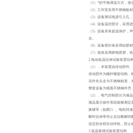
（1）*的平衡调温方式，
（2）工作室采用不锈钢板
印度IS10810试验机
（3）设备测试电源引入孔
（4）设备温控部分，采用进
电线电缆剥离力试验机
（5）设备具有超温保护，
全。
电动窗帘轨道弯弧机
（6）设备密封条采用硅胶
（7）箱体采用静电喷塑，
电线电缆锡焊性试验机
2.电动低温拉伸试验装置结
（1）．本装置由传动部件
矿用电缆弯曲试验机
传动部件为螺杆螺套结构，
试件夹头全为不锈钢材质，
塑料橡胶气动切片机
整套设备为镜面不锈钢外壳
（2）、电气控制部分为液
液晶显示操作系统能够测定
换键等（如图2）。电机转
断时拉伸率停止在拉断瞬间
设定的全程自动停机，防止
3.低温卷绕试验装置结构