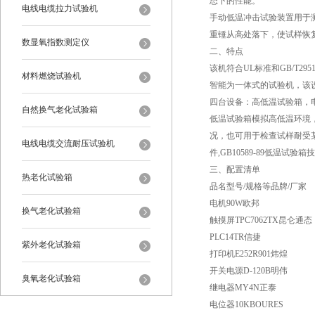
态下的性能。
电线电缆拉力试验机
手动低温冲击试验装置用于
重锤从高处落下，使试样恢复到接
数显氧指数测定仪
二、特点
该机符合UL标准和GB/T
材料燃烧试验机
智能为一体式的试验机，该
四台设备：高低温试验箱，
自然换气老化试验箱
低温试验箱模拟高低温环境
况，也可用于检查试样耐受某些腐
电线电缆交流耐压试验机
件,GB10589-89低温试验箱技
三、配置清单
热老化试验箱
品名型号/规格等品牌/厂家
电机90W欧邦
换气老化试验箱
触摸屏TPC7062TX昆仑通态
PLC14TR信捷
紫外老化试验箱
打印机E252R901炜煌
开关电源D-120B明伟
臭氧老化试验箱
继电器MY4N正泰
电位器10KBOURES
恒温恒湿试验箱