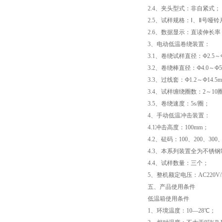
2.4、夹头型式：非自紧式；
电子万能试验机厂家
2.5、试样规格：Ⅰ、Ⅱ号哑铃
2.6、数据显示：直读伸长率
热稳定测定仪
3、电动低温卷绕装置：
3.1、卷绕试样直径：Ф2.5～Ф
电线电缆低温拉伸试验箱
3.2、卷绕棒直径：Ф4.0～Ф
3.3、过线套：Ф1.2～Ф14.5
电线电缆低温冲击试验箱
3.4、试样缠绕圈数：2～10
3.5、卷绕速度：5s/圈；
电线电缆低温冷弯试验机
4、手动低温冲击装置：
4.1冲击高度：100mm；
矿用电缆负载燃烧试验机
4.2、砝码：100、200、300、
4.3、本系列装置全为不锈
塑料垂直水平燃烧试验仪
4.4、试样数量：三个；
5、整机额定电压：AC220V/
电气强度试验机（用于橡胶塑料电线电缆）
五、产品使用条件
低温箱使用条件
ul1581 VW-1燃烧实验室
1、环境温度：10—28℃；