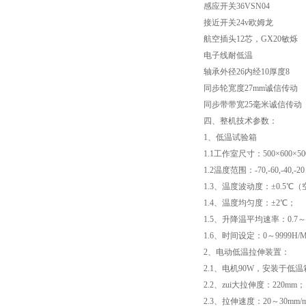
感应开关36VSN04
接近开关24v欧姆龙
高低温试验箱
航空插头12芯，GX20敏烁
电子线耐低温
低温脆性温度测定仪
轴承外径26内经10厚度8
同步轮宽度27mm诚信传动
低温卷绕试验箱
同步带带宽25毫米诚信传动
四、整机技术参数：
电热恒温水箱
1、低温试验箱
1.1工作室尺寸：500×600
氙灯老化试验箱
1.2温度范围：-70,-60,-40,-
1.3、温度波动度：±0.5℃
电子拉力试验机价格
1.4、温度均匀度：±2℃；
1.5、升降温平均速率：0.7～
绝缘材料电压击穿试验仪
1.6、时间设定：0～9999H/M
2、电动低温拉伸装置：
电热恒温油浴锅
2.1、电机90W，安装于低
2.2、zui大拉伸度：220mm；
测量投影仪厂家
2.3、拉伸速度：20～30mm/m