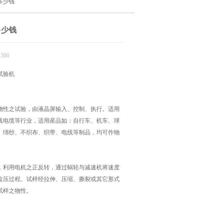
多少钱
多少钱
300
试验机
物性之试验，由液晶屏输入、控制、执行。适用
线电缆等行业，适用産品如：自行车、机车、球
、绵纱、不织布、织带、电线等制品，均可作物
，利用电机之正反转，通过蜗轮与减速机将速度
拉压过程。试样经拉伸、压缩、撕裂或其它形式
试样之物性。