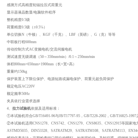
感测方式高精度轮辐拉压式荷重元
显示器液晶数显/电脑软件程序
整机精度0.5级
荷重精度
0.5级（±0.5℅）
单位切换N（牛顿）、KGF（千克）、LBF（英磅）、G（克）等等
中联板行程
600mm
传动控制方式AC变频电机/交流伺服电机
测试速度
无级调速（50～350mm∕min）/0.1～250mm∕min
体积
800mm×650mm×1900mm（长×宽×高）
重量约150kg
保护装置
上下限位保护、电源短路或漏电保护、荷重元超负荷保护
额定电压AC220V
额定频率50Hz
夹具
依行业需求选择
4、
拉力试验机
依据及适用标准：
①本试验机符合GB/T16491-96与JB/T17797-95，GB/T228-2002，GB/T16825-1
②本试验机适用CNS1278、CNS742、CNS1279、CNS8635、CNS12915等国家地
ASTMD5035、DIN53328、SATRATM29、SATRATM108、SATRATM113、EN3