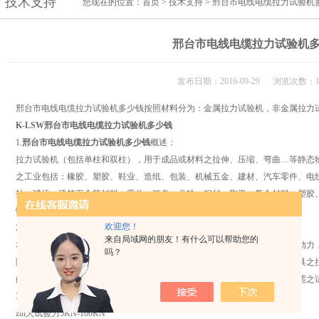
技术支持
您现在的位置：
首页
>
技术支持
> 邢台市电线电缆拉力试验机
邢台市电线电缆拉力试验机
发布日期：2016-09-29 浏览次数：1
邢台市电线电缆拉力试验机多少钱按照材料分为：金属拉力试验机，非金属拉力
K-LSW
邢台市电线电缆拉力试验机多少钱
1.
邢台市电线电缆拉力试验机多少钱
概述：
拉力试验机（包括单柱和双柱），用于成品或材料之拉伸、压缩、弯曲…等静态
之工业包括：橡胶、塑胶、鞋业、造纸、包装、机械五金、建材、汽车零件、电
拍、球棒、建筑五金等材料、零件、链条、齿轮、钢材、陶瓷、复合材料、塑胶
性检验。
欢迎您！
2.
拉力试验机
原理：
来自局域网的朋友！有什么可以帮助您的
本试验机机主要由电气和机械两部分组成；机械部分以电气部分之电机为原动力
吗？
降到试验所需之速度，再经丝杆传动，带动中联板上下移动配合夹具实现夹具之
的破坏后可直接读出拉力、压力值、撕裂力值或其它形式的力值，以求得所需之
3.
拉力试验机
规格参数：
zui大试验力5KN-100KN