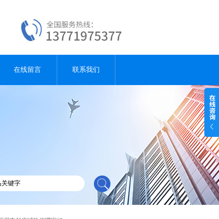
在线留言
联系我们