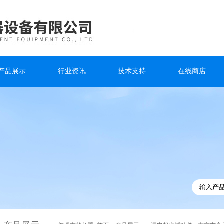
产品展示
行业资讯
技术支持
在线商店