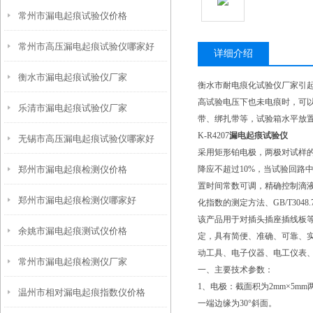
常州市漏电起痕试验仪价格
常州市高压漏电起痕试验仪哪家好
详细介绍
衡水市漏电起痕试验仪厂家
衡水市耐电痕化试验仪厂家引起
高试验电压下也未电痕时，可
乐清市漏电起痕试验仪厂家
带、绑扎带等，试验箱水平放置
K-R4207
漏电起痕试验仪
无锡市高压漏电起痕试验仪哪家好
采用矩形铂电极，两极对试样的作用力
郑州市漏电起痕检测仪价格
降应不超过10%，当试验回路
置时间常数可调，精确控制滴液量大
郑州市漏电起痕检测仪哪家好
化指数的测定方法、GB/T304
该产品用于对插头插座插线板
余姚市漏电起痕测试仪价格
定，具有简便、准确、可靠、
动工具、电子仪器、电工仪表
常州市漏电起痕检测仪厂家
一、主要技术参数：
1、电极：截面积为2mm×5m
温州市相对漏电起痕指数仪价格
一端边缘为30°斜面。