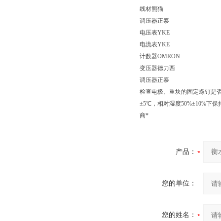
线材熊猫
调压器正泰
电压表YKE
电流表YKE
计数器OMRON
变压器德力西
调压器正泰
检查电极、重块的固定螺钉是否拧
±5℃，相对湿度50%±10%
商*
产品：
您的单位：
您的姓名：