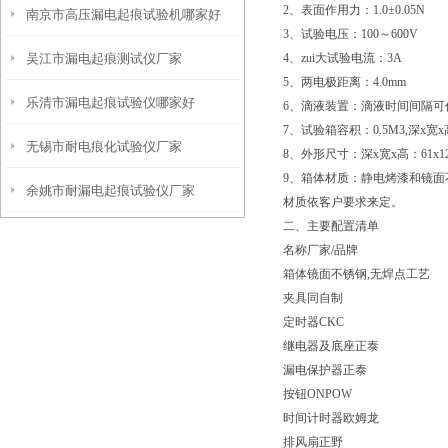
2、表面作用力：1.0±0.05N
南京市高压漏电起痕试验机哪家好
3、试验电压：100～600V
吴江市漏电起痕测试仪厂家
4、zui大试验电流：3A
5、两电极距离：4.0mm
乐清市漏电起痕试验仪哪家好
6、滴液装置：滴液时间间隔可
7、试验箱容积：0.5M3,深x宽x高：
无锡市耐电痕化试验仪厂家
8、外形尺寸：深x宽x高：61x120
9、箱体材质：静电烤漆和镜面
余姚市耐漏电起痕试验仪厂家
材质依客户要求来定。
二、主要配置清单
名称厂家/品牌
箱体镜面不锈钢,无焊点工艺
夹具同自制
定时器CKC
继电器及底座正泰
漏电保护器正泰
按钮ONPOW
时间计时器欧姆龙
排风扇正野