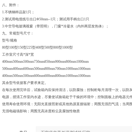
八、附件：
1.不锈钢样品架1只；
2.测试用电缆线引出口Φ50mm--1只；测试用手柄出口1只
3.中空导电玻璃视窗（带照明），门窗*冷凝水（内外两层发热体）；
九、常规型号尺寸：
型号/规格
80型100型150型225型408型500型800型1000型
工作室尺寸高*深*宽
400mm500mm500mm750mm850mm900mm800mm1000mm
500mm400mm600mm500mm800mm700mm1000mm1000mm
400mm500mm500mm600mm600mm800mm1000mm1000mm
其余型号依据客户要求来定。
在每次使用完毕后，试验箱内应保持清洁，以防腐蚀；控制柜每月清理一次，以防
电源，揩清工作室内水迹，尽量使试验箱处于干燥的环境中；控制面板上的电器元
使用寿命使用环境：无阳光直接照射或其他热源直接辐射；周围无强烈气流；当周
无强电磁场影响；周围无高浓度粉尘及腐蚀性物质