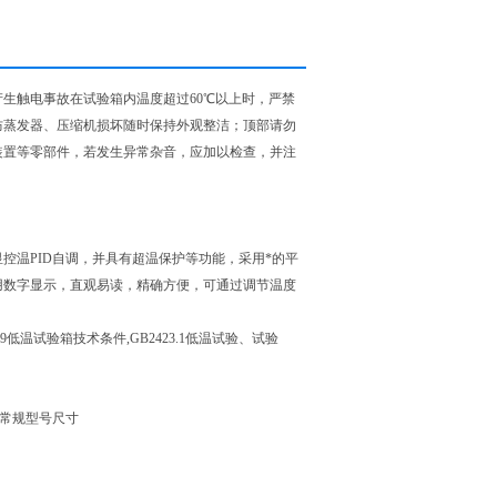
生触电事故在试验箱内温度超过60℃以上时，严禁
防蒸发器、压缩机损坏随时保持外观整洁；顶部请勿
装置等零部件，若发生异常杂音，应加以检查，并注
控温PID自调，并具有超温保护等功能，采用*的平
用数字显示，直观易读，精确方便，可通过调节温度
9-89低温试验箱技术条件,GB2423.1低温试验、试验
其余见常规型号尺寸