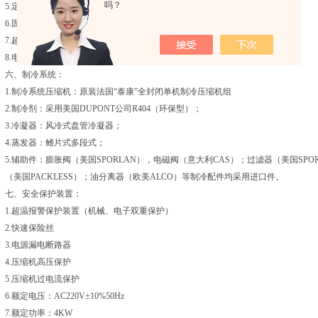
吗？
5.定时范围：0~999h、m、s可调
6.固态继电器：中国台湾东利
7.超温保护：韩国宏泰
8.电器控制元件：德力西和国内
六、制冷系统：
1.制冷系统压缩机：原装法国“泰康”全封闭单机制冷压缩机组
2.制冷剂：采用美国DUPONT公司R404（环保型）；
3.冷凝器：风冷式盘管冷凝器；
4.蒸发器：鳍片式多段式；
5.辅助件：膨胀阀（美国SPORLAN），电磁阀（意大利CAS）；过滤器（美国SP
（美国PACKLESS）；油分离器（欧美ALCO）等制冷配件均采用进口件。
七、安全保护装置：
1.超温报警保护装置（机械、电子双重保护）
2.快速保险丝
3.电源漏电断路器
4.压缩机高压保护
5.压缩机过电流保护
6.额定电压：AC220V±10%50Hz
7.额定功率：4KW