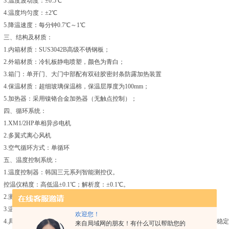
3.温度波动度：±0.5℃
4.温度均匀度：±2℃
5.降温速度：每分钟0.7℃～1℃
三、结构及材质：
1.内箱材质：SUS3042B高级不锈钢板；
2.外箱材质：冷轧板静电喷塑，颜色为青白；
3.箱门：单开门、大门中部配有双硅胶密封条防露加热装置
4.保温材质：超细玻璃保温棉，保温层厚度为100mm；
5.加热器：采用镍铬合金加热器（无触点控制）；
四、循环系统：
1.XM1/2HP单相异步电机
2.多翼式离心风机
3.空气循环方式：单循环
五、温度控制系统：
1.温度控制器：韩国三元系列智能测控仪。
控温仪精度：高低温±0.1℃；解析度：±0.1℃。
2.测温体：PT100铂金电阻测试传感器；
3.温度控制：P.I.D＋SSR系统同频道协调控制；
欢迎您！
4.具有自动演算的功能，可将温湿度变化条件立即修正，使温湿度控制更为精确稳
来自局域网的朋友！有什么可以帮助您的