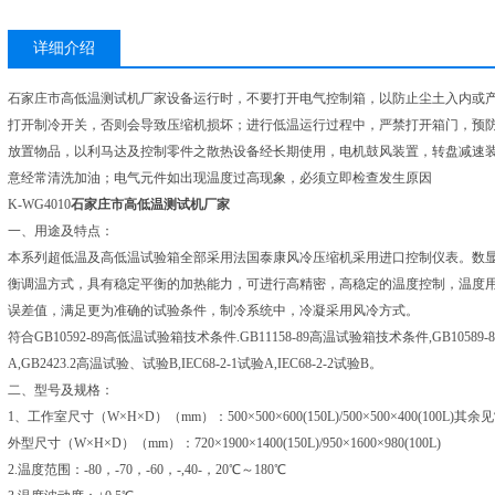
详细介绍
石家庄市高低温测试机厂家设备运行时，不要打开电气控制箱，以防止尘土入内或产
打开制冷开关，否则会导致压缩机损坏；进行低温运行过程中，严禁打开箱门，预
放置物品，以利马达及控制零件之散热设备经长期使用，电机鼓风装置，转盘减速
意经常清洗加油；电气元件如出现温度过高现象，必须立即检查发生原因
K-WG4010
石家庄市高低温测试机厂家
一、用途及特点：
本系列超低温及高低温试验箱全部采用法国泰康风冷压缩机采用进口控制仪表。数显
衡调温方式，具有稳定平衡的加热能力，可进行高精密，高稳定的温度控制，温度
误差值，满足更为准确的试验条件，制冷系统中，冷凝采用风冷方式。
符合GB10592-89高低温试验箱技术条件.GB11158-89高温试验箱技术条件,GB1058
A,GB2423.2高温试验、试验B,IEC68-2-1试验A,IEC68-2-2试验B。
二、型号及规格：
1、工作室尺寸（W×H×D）（mm）：500×500×600(150L)/500×500×400(100L)
外型尺寸（W×H×D）（mm）：720×1900×1400(150L)/950×1600×980(100L)
2.温度范围：-80，-70，-60，-,40-，20℃～180℃