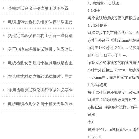
1、绝缘热冲击试验
热稳定试验仪主要应用于以下场景
材料
1.1取样
每个被试绝缘线芯应取两根适
电缆扭转试验机的维护保养非常重要
1.2试样制备
试样应按下列三种方法中的一
热稳定试验仪在结构上会有一些特别
a)对于外径不超过12.5mm
b)对于外径超过12.5mm，
关于电缆卷绕扭转试验机，你应该知
之处
的1.5倍，但不小于4mm。
电线检测设备是用于检测电线是否正
窄条应沿绝缘线芯的轴线方向切
道的事
c)对于外径超过12.5mm，
在选购线材卷绕扭转试验机时，需要
常运行的装置
～5.0mm厚，该厚度应在窄条
1.3试样卷绕
使用热稳定试验仪进行测试的必要性
考虑以下几个因素
每个试样应在环境温度下紧密
试棒直径和卷绕圈数规定如下
电线电缆检测设备属于精密光学仪器
a)按1.2a）项制备的试样
试棒。
表1
试样外径D/mm试棒直径/mm卷
D≤2.556