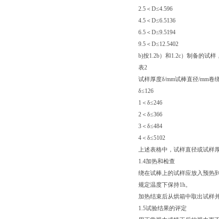
2.5＜D≤4.596
4.5＜D≤6.5136
6.5＜D≤9.5194
9.5＜D≤12.5402
b)按1.2b）和1.2c）制
表2
试样厚度δ/mm试棒直径/mm卷
δ≤126
1＜δ≤246
2＜δ≤366
3＜δ≤484
4＜δ≤5102
上述表格中，试样直径或试样
1.4加热和检查
绕在试棒上的试样应放入预热到
规定温度下保持1h。
加热结束后从烘箱中取出试样
1.5试验结果的评定