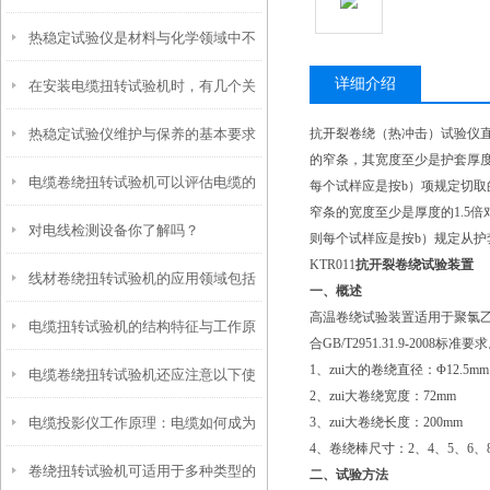
热稳定试验仪是材料与化学领域中不
详细介绍
在安装电缆扭转试验机时，有几个关
可少的工具
热稳定试验仪维护与保养的基本要求
抗开裂卷绕（热冲击）试验仪直
键事项不能忽视
的窄条，其宽度至少是护套厚度的
电缆卷绕扭转试验机可以评估电缆的
每个试样应是按b）项规定切取
窄条的宽度至少是厚度的1.5倍
对电线检测设备你了解吗？
耐扭转性能
则每个试样应是按b）规定从护
KTR011
抗开裂卷绕试验装置
线材卷绕扭转试验机的应用领域包括
一、概述
高温卷绕试验装置适用于聚氯
电缆扭转试验机的结构特征与工作原
以下几个方面
合GB/T2951.31.9-200
1、zui大的卷绕直径：Φ12.5mm
电缆卷绕扭转试验机还应注意以下使
理
2、zui大卷绕宽度：72mm
电缆投影仪工作原理：电缆如何成为
3、zui大卷绕长度：200mm
用细节
4、卷绕棒尺寸：2、4、5、6、8
卷绕扭转试验机可适用于多种类型的
投影载体？
二、试验方法