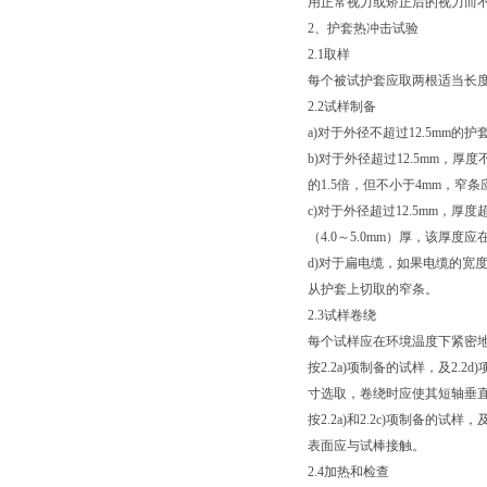
用正常视力或矫正后的视力而
2、护套热冲击试验
2.1取样
每个被试护套应取两根适当长
2.2试样制备
a)对于外径不超过12.5mm
b)对于外径超过12.5mm，
的1.5倍，但不小于4mm，窄
c)对于外径超过12.5mm，
（4.0～5.0mm）厚，该厚
d)对于扁电缆，如果电缆的宽度
从护套上切取的窄条。
2.3试样卷绕
每个试样应在环境温度下紧密
按2.2a)项制备的试样，及2.
寸选取，卷绕时应使其短轴垂
按2.2a)和2.2c)项制备的试
表面应与试棒接触。
2.4加热和检查