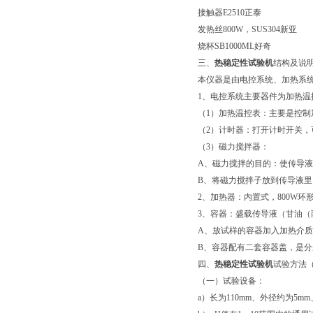
接触器E2510正泰
发热丝800W，SUS304新亚
烧杯SB1000ML好奇
三、
热稳定性试验机
结构及说
本仪器是由电控系统、加热系
1、电控系统主要器件为加热温
（1）加热温控表：主要是控
（2）计时器：打开计时开关，可自
（3）磁力搅拌器：
A、磁力搅拌的目的：使传导
B、将磁力搅拌子放到传导液
2、加热器：内置式，800W
3、容器：盛载传导液（甘油
A、放试样的容器加入加热介质
B、容器配有二套容器盖，是分别
四、
热稳定性试验机
试验方法（GB
（一）试验设备：
a）长为110mm、外径约为5