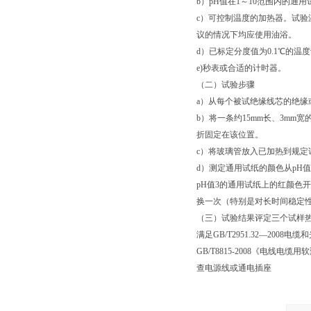
b）pH值在1～10范围内的通用
c）可控制温度的加热器。试验
议的情况下均应使用油浴。
d）已标定分度值为0.1℃的温
e)秒表或合适的计时器。
（二）试验步骤
a）从每个被试绝缘线芯的绝缘或
b）将一条约15mm长、3m
折固定在该位置。
c）将玻璃管放入已加热到规定
d）测定通用试纸的颜色从pH
pH值3的通用试纸上的红颜色
换一次（特别是对长时间稳定
（三）试验结果评定三个试样
满足GB/T2951.32—2
GB/T8815-2008《电
查电源线或通电插座