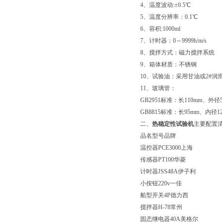
4、温度波动:±0.5℃
5、温度分辨率：0.1℃
6、容积:1000ml
7、计时器：0～9999h/m/s
8、搅拌方式：磁力搅拌系统
9、箱体材质：不锈钢
10、试验油：采用甘油或2#
11、玻璃管：
GB2951标准：长110mm、外径
GB8815标准：长95mm、内径
二、
热稳定性试验机
主要配置
品名型号品牌
温控器PCE3000上海
传感器PT100华菱
计时器JSS48A伊子利
小按钮220v一佳
船型开关4P德力西
搅拌器H-78常州
固态继电器40A美格尔