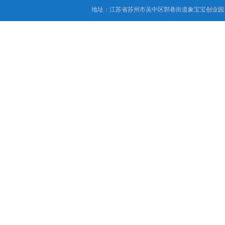
地址：江苏省苏州市吴中区郭巷街道象宝宝创业园1