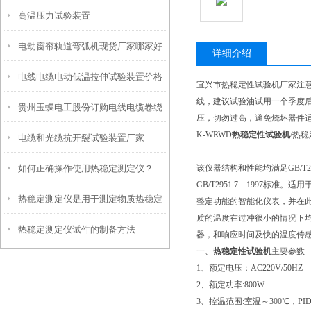
高温压力试验装置
使用方法
电动窗帘轨道弯弧机现货厂家哪家好
详细介绍
电线电缆电动低温拉伸试验装置价格
呢？
宜兴市热稳定性试验机厂家注
线，建议试验油试用一个季度
贵州玉蝶电工股份订购电线电缆卷绕
压，切勿过高，避免烧坏器件
K-WRWD
热稳定性试验机
/热
电缆和光缆抗开裂试验装置厂家
扭转试验机
如何正确操作使用热稳定测定仪？
该仪器结构和性能均满足GB/T295
GB/T2951.7－1997
热稳定测定仪是用于测定物质热稳定
整定功能的智能化仪表，并在此
质的温度在过冲很小的情况下均
热稳定测定仪试件的制备方法
性的仪器
器，和响应时间及快的温度传
一、
热稳定性试验机
主要参数
1、额定电压：AC220V/50HZ
2、额定功率:800W
3、控温范围:室温～300℃，P