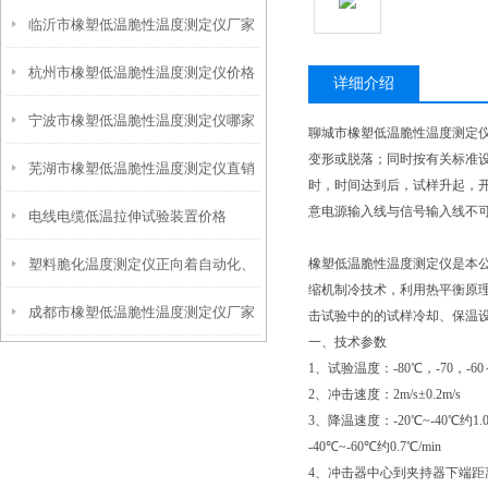
临沂市橡塑低温脆性温度测定仪厂家
方法
杭州市橡塑低温脆性温度测定仪价格
详细介绍
宁波市橡塑低温脆性温度测定仪哪家
聊城市橡塑低温脆性温度测定
变形或脱落；同时按有关标准
芜湖市橡塑低温脆性温度测定仪直销
好
时，时间达到后，试样升起，
意电源输入线与信号输入线不
电线电缆低温拉伸试验装置价格
塑料脆化温度测定仪正向着自动化、
橡塑低温脆性温度测定仪是本
缩机制冷技术，利用热平衡原
成都市橡塑低温脆性温度测定仪厂家
智能化的方向发展
击试验中的的试样冷却、保温
一、技术参数
1
、试验温度：
-80
℃
，
-70
，
-60
2
、冲击速度：
2m/s±0.2m/s
3
、降温速度：
-20
℃
~-40
℃
约
1.
-40
℃
~-60
℃
约
0.7
℃
/min
4
、冲击器中心到夹持器下端距