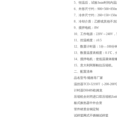
5
、恒温后，试验
3min
时间内温
6
、外形尺寸约：
900×500×850
7
、冷井尺寸约：
260×150×150
8
、冷却介质：乙醇或其他不冻
9
、搅拌电机：
8W
10
、
工作电源：
220V
～
240V
，
11
、
控温精度：
±0.5
12
、数显计时器：
1
分
—100
分
13
、数显温度表精度：
0.1
℃
，
14
、搅拌电机：使低温液体能
15
、意大利阿斯帕拉压缩机。
二、配置清单
品名
型号
/
规格等
厂家
温控器
TCD-5219JT
（
-200-200
计时器
DH48S
欧姆龙
压缩机
全封闭进口双压缩机
Emb
板式换热器
中外合资
管件材质
全铜
定制
试样筐
网式不锈钢试样筐