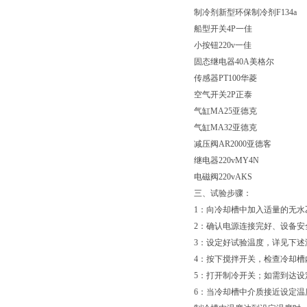
制冷剂
新型环保制冷剂
F134a
船型开关
4P
一佳
小按钮
220v
一佳
固态继电器
40A
美格尔
传感器
PT100
华菱
空气开关
2P
正泰
气缸
MA25
亚德克
气缸
MA32
亚德克
减压阀
AR2000
亚德客
继电器
220vMY4N
电磁阀
220vAKS
三、试验步骤：
1
：向冷却槽中加入适量的无水
2
：确认电源连接完好、设备安
3
：设定好试验温度，详见下述
4
：按下搅拌开关，检查冷却槽
5
：打开制冷开关；如需到达设
6
：当冷却槽中介质接近设定温