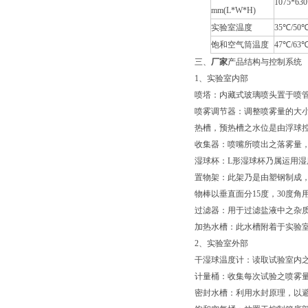
1075*630
mm(L*W*H)
实验室温度
35
℃
/50
饱和空气筒温度
47
℃
/63
三、
厂家
产品结构与控制系统
1、实验室内部
喷塔：内藏式玻璃喷头置于喷
喷雾调节器：调整喷雾量的大
热槽，预热槽之水位是由浮球
收集器：喷嘴所喷出之落雾量，
湿球杯：L形湿球杯乃属运用
置物架：此架乃是由塑钢制成，
物棒以垂直面分15度，30度角
过滤器：用于过滤盐液中之杂
加热水槽：此水槽附着于实验
2、实验室外部
干湿球温度计：读取试验室内
计量桶：收集每次试验之喷雾量
密封水槽：利用水封原理，以