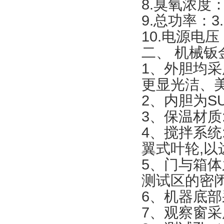
8.臭氧浓度：
9.总功率：3
10.电源电压：
二、
机械钣
1、外胆均
更显光洁、
2、内胆为S
3、保温材质
4、搅拌系
翼式叶轮,
5、门与箱
测试区的密
6、机器底部
7、观察窗