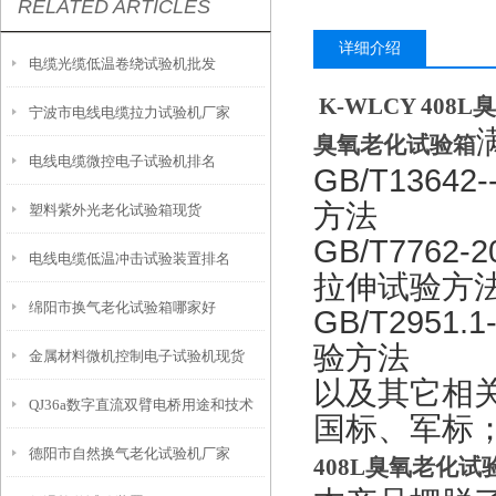
RELATED ARTICLES
详细介绍
电缆光缆低温卷绕试验机批发
K-WLCY 408
宁波市电线电缆拉力试验机厂家
臭氧老化试验箱
电线电缆微控电子试验机排名
GB/T136
方法
塑料紫外光老化试验箱现货
GB/T776
电线电缆低温冲击试验装置排名
拉伸试验方
绵阳市换气老化试验箱哪家好
GB/T2951
验方法
金属材料微机控制电子试验机现货
以及其它相
QJ36a数字直流双臂电桥用途和技术
国标、军标
德阳市自然换气老化试验机厂家
指标
408L臭氧老化试