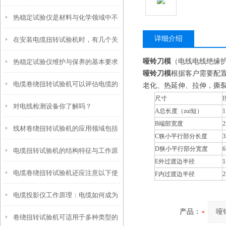
热稳定试验仪是材料与化学领域中不
详细介绍
在安装电缆扭转试验机时，有几个关
可少的工具
哑铃刀模
（电线电线绝缘
热稳定试验仪维护与保养的基本要求
键事项不能忽视
哑铃刀模
根据客户需要配置GB/
电缆卷绕扭转试验机可以评估电缆的
老化、热延伸、拉伸，撕
尺寸
I
对电线检测设备你了解吗？
耐扭转性能
A
总长度（zui短）
1
B
端部宽度
2
线材卷绕扭转试验机的应用领域包括
C
狭小平行部分长度
3
D
狭小平行部分宽度
6
电缆扭转试验机的结构特征与工作原
以下几个方面
E
外过渡边半径
1
电缆卷绕扭转试验机还应注意以下使
理
F
内过渡边半径
2
电缆投影仪工作原理：电缆如何成为
用细节
产品：
卷绕扭转试验机可适用于多种类型的
投影载体？