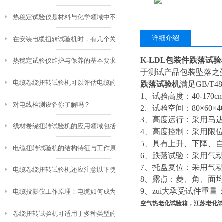
热稳定试验仪是材料与化学领域中不
详细介绍
在安装电缆扭转试验机时，有几个关
可少的工具
K-LDL包装件跌落试
热稳定试验仪维护与保养的基本要求
键事项不能忽视
于测试产品包装坠落之
电缆卷绕扭转试验机可以评估电缆的
跌落试验机
满足GB/T48
1、试验高度：40-170c
对电线检测设备你了解吗？
耐扭转性能
2、试验空间：80×60×4
3、高度运行：采用马
线材卷绕扭转试验机的应用领域包括
4、高度控制：采用限
5、具有上升、下降、
电缆扭转试验机的结构特征与工作原
以下几个方面
6、跌落试验：采用气
7、托盘复位：采用气
电缆卷绕扭转试验机还应注意以下使
理
8、露点：菱、角、面
9、zui大承受试件重量：
电缆投影仪工作原理：电缆如何成为
用细节
空气热老化试验箱，江苏老化
卷绕扭转试验机可适用于多种类型的
投影载体？