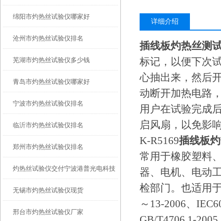
绵阳市灼热丝试验仪哪家好
详细介绍
沧州市灼热丝试验仪排名
插线板灼热丝测
标记，以便下次
芜湖市灼热丝试验仪多少钱
心抽出来，然后
青岛市灼热丝试验仪哪家好
动断开加热电路
宁波市灼热丝试验仪排名
用户在试验完成
启风扇，以免影
临沂市灼热丝试验仪排名
K-R5169
插线板灼
郑州市灼热丝试验仪排名
常用于橡胶塑料
灼热丝试验仪交付宁波港普光电科技
器、电机、电动
检部门。也适用于固
无锡市灼热丝试验仪现货
正常运行
～13-2006、IEC6
邢台市灼热丝试验仪厂家
GB/T4706.1