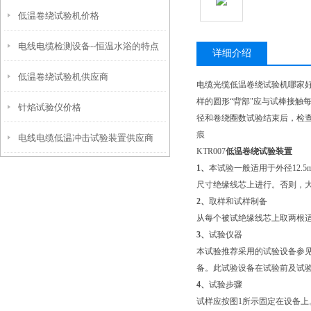
低温卷绕试验机价格
电线电缆检测设备--恒温水浴的特点
详细介绍
低温卷绕试验机供应商
用途和维护保养方法
电缆光缆低温卷绕试验机哪家
样的圆形“背部"应与试棒接触
针焰试验仪价格
径和卷绕圈数试验结束后，检
痕
电线电缆低温冲击试验装置供应商
KTR007
低温卷绕试验装置
1、
本试验一般适用于外径12
尺寸绝缘线芯上进行。否则，大尺寸绝缘
2、
取样和试样制备
从每个被试绝缘线芯上取两根
3、
试验仪器
本试验推荐采用的试验设备参
备。此试验设备在试验前及试
4、
试验步骤
试样应按图1所示固定在设备上