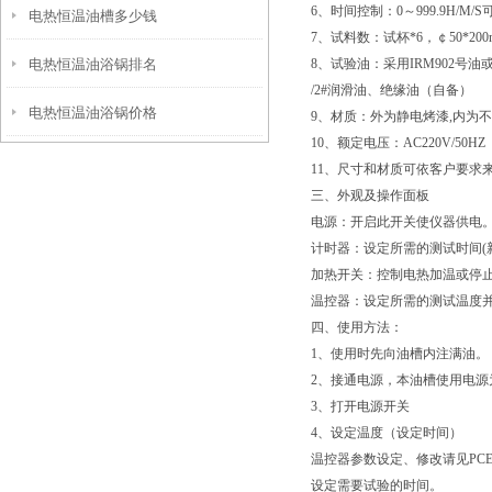
6、时间控制：0～999.9H/M/
电热恒温油槽多少钱
7、试料数：试杯*6，￠50*200
电热恒温油浴锅排名
8、试验油：采用IRM902号
/2#润滑油、绝缘油（自备）
电热恒温油浴锅价格
9、材质：外为静电烤漆,内为
10、额定电压：AC220V/50HZ
11、尺寸和材质可依客户要求
三、外观及操作面板
电源：开启此开关使仪器供电
计时器：设定所需的测试时间(新型
加热开关：控制电热加温或停
温控器：设定所需的测试温度并显
四、使用方法：
1、使用时先向油槽内注满油。
2、接通电源，本油槽使用电源为A
3、打开电源开关
4、设定温度（设定时间）
温控器参数设定、修改请见PCE-
设定需要试验的时间。