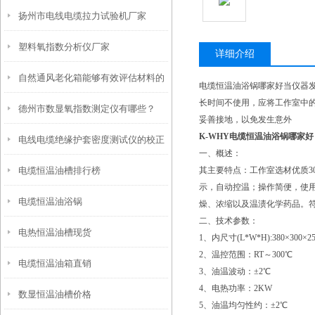
扬州市电线电缆拉力试验机厂家
塑料氧指数分析仪厂家
详细介绍
自然通风老化箱能够有效评估材料的
电缆恒温油浴锅哪家好当仪器
长时间不使用，应将工作室中的
德州市数显氧指数测定仪有哪些？
耐候性和稳定性
妥善接地，以免发生意外
K-WHY电缆恒温油浴锅哪家好
电线电缆绝缘护套密度测试仪的校正
一、概述：
电缆恒温油槽排行榜
其主要特点：工作室选材优质3
示，自动控温；操作简便，使用
电缆恒温油浴锅
燥、浓缩以及温渍化学药品。符合ul1581
二、技术参数：
电热恒温油槽现货
1、内尺寸(L*W*H):380×300×2
2、温控范围：RT～300℃
电缆恒温油箱直销
3、油温波动：±2℃
4、电热功率：2KW
数显恒温油槽价格
5、油温均匀性约：±2℃