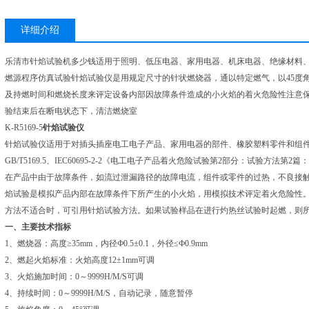
详细介绍
乐清市针焰试验机多少钱适用于照明、低压电器、家用电器、机床电器、绝缘材料
燃源程序仿真试验针焰试验仪是用规定尺寸的针状燃烧器，通以特定燃气，以45度
及持燃时间和燃烧长度来评定设备内部因故障条件造成的小火焰的着火危险性注意
验结束后在断电状态下，清洁燃烧室
K-R5169-5
针焰试验仪
针焰试验仪适用于对插头插座电工电子产品、家用电器的部件、橡胶塑料零件和组
GB/T5169.5、IEC60695-2-2《电工电子产品着火危险试验第2部分：试验方法第2
在产品中由于故障条件，如流过泄漏路径的故障电流，组件或零件的过热，不良接
焰试验是模拟产品内部在故障条件下所产生的小火焰，用模拟技术评定着火危险性
方法不适合时，可引用针焰试验方法。如果试验样品在进行灼热丝试验时起燃，则
一、主要技术指标
1、燃烧器：高度≥35mm，内径Ф0.5±0.1，外径≤Ф0.9mm
2、燃起火焰标准：火焰高度12±1mm可调
3、火焰施加时间：0～9999H/M/S可调
4、持续时间：0～9999H/M/S，自动记录，随意暂停