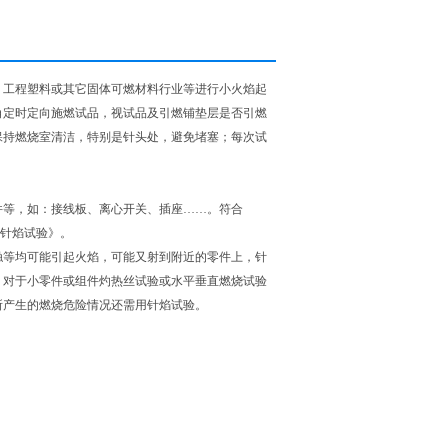
、工程塑料或其它固体可燃材料行业等进行小火焰起
角定时定向施燃试品，视试品及引燃铺垫层是否引燃
保持燃烧室清洁，特别是针头处，避免堵塞；每次试
件等，如：接线板、离心开关、插座……。符合
篇：针焰试验》。
触等均可能引起火焰，可能又射到附近的零件上，针
。对于小零件或组件灼热丝试验或水平垂直燃烧试验
所产生的燃烧危险情况还需用针焰试验。