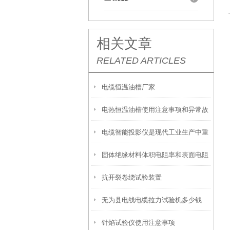
相关文章
RELATED ARTICLES
电缆恒温油槽厂家
电热恒温油槽使用注意事项和异常故
电缆智能投影仪是现代工业生产中重
障处理
固体绝缘材料体积电阻率和表面电阻
要的辅助设备之一
抗开裂卷绕试验装置
率试验仪厂家
无为县电线电缆拉力试验机多少钱
针焰试验仪使用注意事项