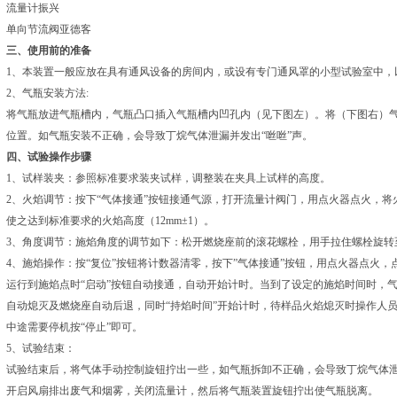
流量计振兴
单向节流阀亚德客
三、使用前的准备
1、本装置一般应放在具有通风设备的房间内，或设有专门通风罩的小型试验室中，
2、气瓶安装方法:
将气瓶放进气瓶槽内，气瓶凸口插入气瓶槽内凹孔内（见下图左）。将（下图右）气
位置。如气瓶安装不正确，会导致丁烷气体泄漏并发出“咝咝”声。
四、试验操作步骤
1、试样装夹：参照标准要求装夹试样，调整装在夹具上试样的高度。
2、火焰调节：按下“气体接通”按钮接通气源，打开流量计阀门，用点火器点火，
使之达到标准要求的火焰高度（12mm±1）。
3、角度调节：施焰角度的调节如下：松开燃烧座前的滚花螺栓，用手拉住螺栓旋转
4、施焰操作：按“复位”按钮将计数器清零，按下”气体接通”按钮，用点火器点火，点
运行到施焰点时“启动”按钮自动接通，自动开始计时。当到了设定的施焰时间时，
自动熄灭及燃烧座自动后退，同时“持焰时间”开始计时，待样品火焰熄灭时操作人员
中途需要停机按“停止”即可。
5、试验结束：
试验结束后，将气体手动控制旋钮拧出一些，如气瓶拆卸不正确，会导致丁烷气体泄
开启风扇排出废气和烟雾，关闭流量计，然后将气瓶装置旋钮拧出使气瓶脱离。