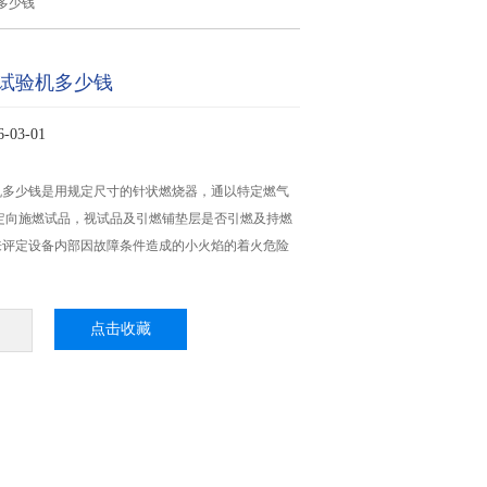
多少钱
试验机多少钱
03-01
机多少钱是用规定尺寸的针状燃烧器，通以特定燃气
时定向施燃试品，视试品及引燃铺垫层是否引燃及持燃
来评定设备内部因故障条件造成的小火焰的着火危险
点击收藏