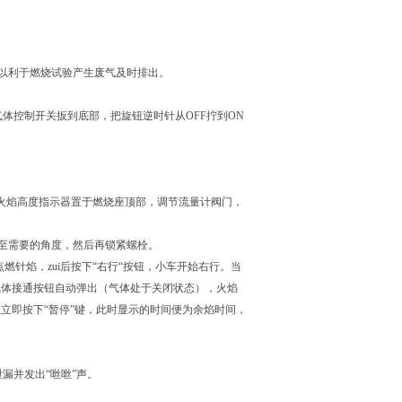
以利于燃烧试验产生废气及时排出。
体控制开关扳到底部，把旋钮逆时针从OFF拧到ON
将火焰高度指示器置于燃烧座顶部，调节流量计阀门，
至需要的角度，然后再锁紧螺栓。
燃针焰，zui后按下“右行“按钮，小车开始右行。当
气体接通按钮自动弹出（气体处于关闭状态），火焰
立即按下“暂停”键，此时显示的时间便为余焰时间，
漏并发出“咝咝”声。