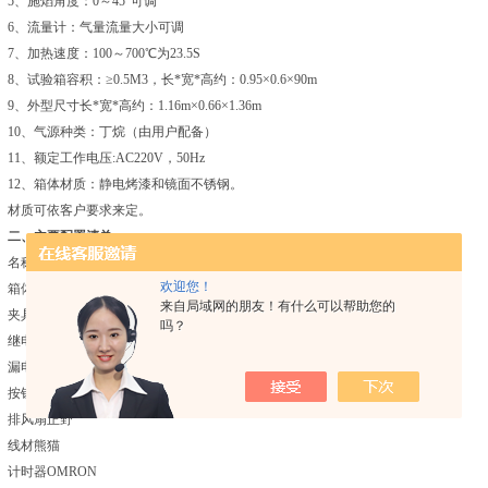
5、施焰角度：0～45°可调
6、流量计：气量流量大小可调
7、加热速度：100～700℃为23.5S
8、试验箱容积：≥0.5M3，长*宽*高约：0.95×0.6×90m
9、外型尺寸长*宽*高约：1.16m×0.66×1.36m
10、气源种类：丁烷（由用户配备）
11、额定工作电压:AC220V，50Hz
12、箱体材质：静电烤漆和镜面不锈钢。
材质可依客户要求来定。
二、主要配置清单
名称厂家
欢迎您！
箱体镜面不锈钢。无焊点工艺
来自局域网的朋友！有什么可以帮助您的
夹具自制
吗？
继电器及底座正泰
漏电保护器正泰
按钮ONPOW
排风扇正野
线材熊猫
计时器OMRON