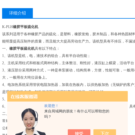
详细介绍
K-PLH
橡胶平板硫化机
该系列适用于各种橡胶产品的硫化，是塑料，橡胶发炮，胶木制品，和各种热固材料
能明显提高压制件的质量，而且能大大提高劳动生产力。该机型具有不掉压，不漏
一、
橡胶平板硫化机
具有以下特点：
1、该机型是机，电，液技术的组合，具有半自动性能；
2、主机采用柱式和框板式两种结构，主体整洁、刚性好，液压缸上横梁，活动平
3、液压部分采用两种方式，一种是单泵驱动，结构简单，方便，性能可靠，一般用
大，一般用在大吨位设备上。
4、电加热系统采用管状电阻加热器，加装在热板内，以供热板加热（无锅炉的客户
是理想的加热方式。加热连接部分采用耐高温线连接，可靠性好。
5、电器部分采用国内产品，质量可靠，温度控制更精确。
欢迎您！
6、整机选料精良，加工范围广，各项指标均能达到HG/T3034-1999的标准要求
来自局域网的朋友！有什么可以帮助您的
二、
橡胶平板硫化机
主要型号技术参数：
吗？
常规Type PLH-25 PLH-50
公称合模力 0.25MN 0.5MN