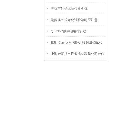
无锡市针焰试验仪多少钱
选购换气式老化试验箱时应注意
QJ57B-2数字电桥排行榜
BS8491耐火+冲击+水喷射燃烧试验
上海金湖挤出设备成功和我公司合作
机的操作方法
橡胶检测设备