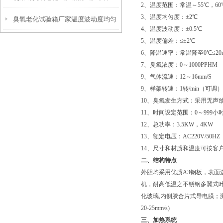
2、温度范围：常温～55℃，60
3、温度均匀度：±2℃
臭氧老化试验箱厂家温度波动度均匀
4、温度波动度：±0.5℃
5、温度偏差：≤±2℃
度偏差说明
6、降温速率：常温降至0℃≤20
7、臭氧浓度：0～1000PPHM
9、气体流速：12～16mm/S
9、样架转速：1转/min（可调）
10、臭氧发生方式：采用无声
11、时间设定范围：0～999小
12、总功率：3.5KW，4KW
13、额定电压：AC220V/50HZ
14、尺寸和材质和温度可按客
二、结构特点
外胆均采用优质A3钢板，表面进
机，耐高低温之不锈钢多翼式
化玻璃,内侧胶合片式导电膜；测
20-25mm/s)
三、加热系统