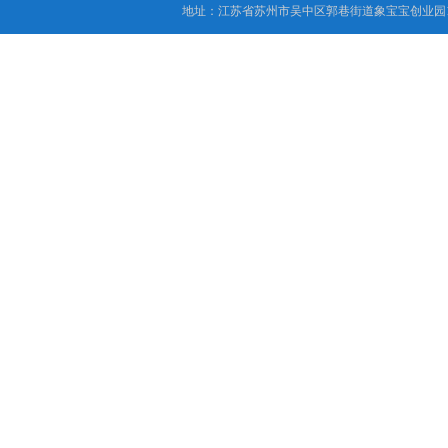
地址：江苏省苏州市吴中区郭巷街道象宝宝创业园1