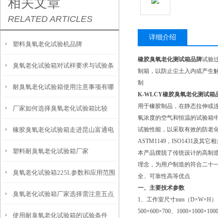
相关文章
RELATED ARTICLES
详细介绍
塑料臭氧老化试验机品牌
橡胶臭氧老化测试箱品牌
试验
臭氧老化试验箱对试样要求与试验条
制箱，以防止尘土入内或产生
制
耐臭氧老化试验箱使用注意事项有哪
件有哪些？
K-WLCY
橡胶臭氧老化测试箱
用于橡胶制品，在静态拉伸或
厂家如何选择臭氧老化试验箱比较
些？
氧浓度的空气和恒温的试验箱
橡胶臭氧老化试验箱走进昆山富通电
试验性能，以采取有效的防老化措施，提
好？
ASTM1149，ISO143
塑料耐臭氧老化试验箱厂家
子有限公司
本产品摆脱了传统设计的高制造
理念，为用户制造的符合二十
臭氧老化试验箱225L参数和应用范围
全、可靠性高等优点
一、主要技术参数
臭氧老化试验箱厂家选择需注意五点
1、工作室尺寸mm（D×W×H）：500
500×600×700、1000×1000×
使用耐臭氧老化试验箱的试验条件