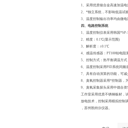
1、采用优质镍合金高速加温电
2、*独立系统，不影响低温试
3、温度控制输出功率均由微
四、电路控制系统
1、温度控制仪表采用韩国*SP-
2、精度：0.1℃(显示范围)
3、解析度：±0.1℃
4、感温传感器：PT100铂电阻
5、控制方式：热平衡调温方式
6、温度控制采用PID系统同频
7、具有自动演算的功能，可减
8、臭氧控制器采用*控制器，
9、臭氧采集探头采用中德合资
工作室采用优质不锈钢板材，
放电技术，控制采用模拟控制
，苏州凯特尔仪器。